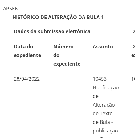
APSEN
HISTÓRICO DE ALTERAÇÃO DA BULA
1
Dados da submissão eletrônica
Da
Data do
Número
Assunto
Da
expediente
do
ex
expediente
28/04/2022
–
10453 -
10
Notificação
de
Alteração
de Texto
de Bula -
publicação