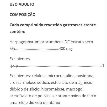
USO ADULTO
COMPOSIÇÃO
Cada comprimido revestido gastrorresistente
contém:
Harpagophytum procumbens
DC extrato seco
5%...........­.............­.............­.........400 mg
Excipientes
q.s.p........­.............­.............­.............­.............­.............­........
Excipientes: celulose microcristalina, povidona,
croscarmelose sódica, estearato de magnésio,
dióxido de silício, hipromelose, macrogol,
acetoftalato de polivinila, corante óxido de ferro
amarelo e dióxido de titânio