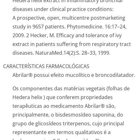
Hedera helix
extract in inflammatory bronchial
diseases under clinical practice conditions:
A prospective, open, multicentre postmarketing
study in 9657 patients. Phytomedicine. 16:17–24,
2009. 2 Hecker, M. Efficacy and tolerance of ivy
extract in patients suffering from respiratory tract
diseases. NaturaMed.14(2):S. 28–33, 1999.
CARACTERÍSTICAS FARMACOLÓGICAS
Abrilar® possui efeito mucolítico e broncodilatador.
Os componentes das matérias vegetais (folhas de
Hedera helix
) que conferem propriedades
terapêuticas ao medicamento Abrilar® são,
principalmente, o bisdesmosídeo saponina, do
grupo de glicosídeos triterpenos, cujo principal
representante em termos qualitativos é a