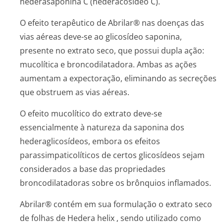
hederasaponina C (hederacosídeo C).
O efeito terapêutico de Abrilar® nas doenças das
vias aéreas deve-se ao glicosídeo saponina,
presente no extrato seco, que possui dupla ação:
mucolítica e broncodilatadora. Ambas as ações
aumentam a expectoração, eliminando as secreções
que obstruem as vias aéreas.
O efeito mucolítico do extrato deve-se
essencialmente à natureza da saponina dos
hederaglicosídeos, embora os efeitos
parassimpatico­líticos de certos glicosídeos sejam
considerados a base das propriedades
broncodilatadoras sobre os brônquios inflamados.
Abrilar® contém em sua formulação o extrato seco
de folhas de
Hedera helix
, sendo utilizado como