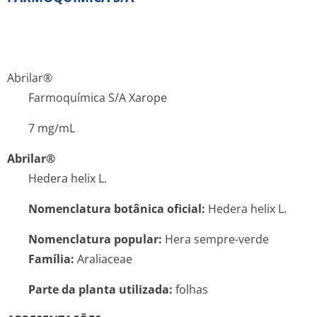
Abrilar®
Farmoquímica S/A Xarope
7 mg/mL
Abrilar®
Hedera helix
L
.
Nomenclatura botânica oficial:
Hedera helix
L
.
Nomenclatura popular:
Hera sempre-verde
Família:
Araliaceae
Parte da planta utilizada:
folhas