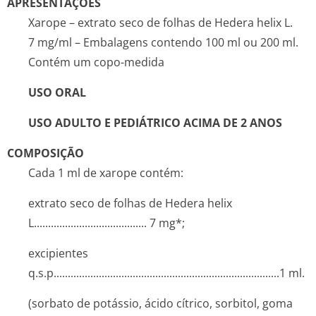
APRESENTAÇÕES
Xarope – extrato seco de folhas de
Hedera helix
L.
7 mg/ml – Embalagens contendo 100 ml ou 200 ml.
Contém um copo-medida
USO ORAL
USO ADULTO E PEDIÁTRICO ACIMA DE 2 ANOS
COMPOSIÇÃO
Cada 1 ml de xarope contém:
extrato seco de folhas de
Hedera helix
L............­.............­.............­.. 7 mg*;
excipientes
q.s.p........­.............­.............­.............­.............­.............­.......1 ml.
(sorbato de potássio, ácido cítrico, sorbitol, goma