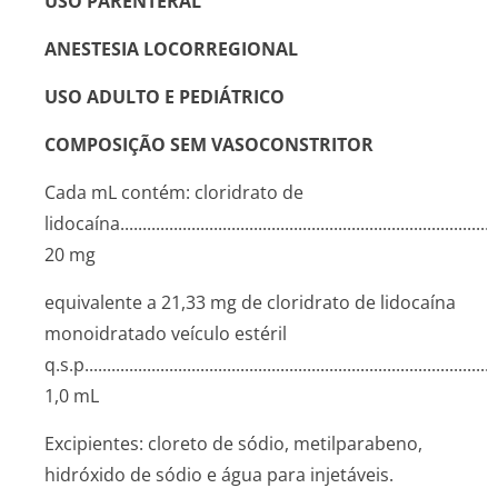
USO PARENTERAL
ANESTESIA LOCORREGIONAL
USO ADULTO E PEDIÁTRICO
COMPOSIÇÃO
SEM VASOCONSTRITOR
Cada mL contém: cloridrato de
lidocaína....­.............­.............­.............­.............­.............­.............­...
20 mg
equivalente a 21,33 mg de cloridrato de lidocaína
monoidratado veículo estéril
q.s.p........­.............­.............­.............­.............­.............­.............­......
1,0 mL
Excipientes: cloreto de sódio, metilparabeno,
hidróxido de sódio e água para injetáveis.