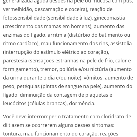
generalizada aguda (lesões na pele ou mucosa com pus,
vermelhidão, descamação e coceira), reação de
fotossensibilidade (sensibilidade à luz), ginecomastia
(crescimento das mamas em homens), aumento das
enzimas do fígado, arritmia (distúrbio do batimento ou
ritmo cardíaco), mau funcionamento dos rins, assistolia
(interrupção do estímulo elétrico ao coração),
parestesia (sensações estranhas na pele de frio, calor e
formigamento), tremor, poliúria e/ou nictúria (aumento
da urina durante o dia e/ou noite), vômitos, aumento de
peso, petéquias (pintas de sangue na pele), aumento do
fígado, diminuição da contagem de plaquetas e
leucócitos (células brancas), dormência.
Você deve interromper o tratamento com cloridrato de
diltiazem se ocorrerem alguns desses sintomas:
tontura, mau funcionamento do coração, reações