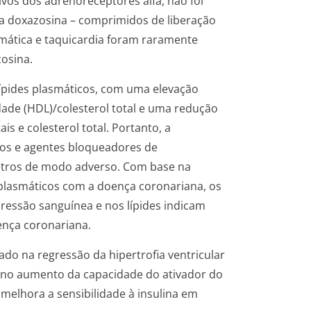
vos dos adrenoreceptores alfa, não foi
a doxazosina – comprimidos de liberação
smática e taquicardia foram raramente
osina.
lípides plasmáticos, com uma elevação
idade (HDL)/colesterol total e uma redução
ais e colesterol total. Portanto, a
os e agentes bloqueadores de
etros de modo adverso. Com base na
 plasmáticos com a doença coronariana, os
pressão sanguínea e nos lípides indicam
ença coronariana.
do na regressão da hipertrofia ventricular
e no aumento da capacidade do ativador do
 melhora a sensibilidade à insulina em