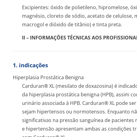
Excipientes: óxido de polietileno, hipromelose, óx
magnésio, cloreto de sódio, acetato de celulose
macrogol e dióxido de titânio) e tinta preta.
II – INFORMAÇÕES TÉCNICAS AOS PROFISSIONA
1. indicações
Hiperplasia Prostática Benigna
Carduran® XL (mesilato de doxazosina) é indicad
da hiperplasia prostática benigna (HPB), assim c
urinário associada à HPB. Carduran® XL pode se
sejam hipertensos ou normotensos. Enquanto não
significativas na pressão sanguínea de pacient
e hipertensão apresentam ambas as condições t