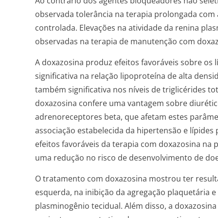
Ao contrário dos agentes bloqueadores não seleti
observada tolerância na terapia prolongada com 
controlada. Elevações na atividade da renina pla
observadas na terapia de manutenção com doxaz
A doxazosina produz efeitos favoráveis sobre os 
significativa na relação lipoproteína de alta dens
também significativa nos níveis de triglicérides tot
doxazosina confere uma vantagem sobre diurétic
adrenoreceptores beta, que afetam estes parâm
associação estabelecida da hipertensão e lípides
efeitos favoráveis da terapia com doxazosina na 
uma redução no risco de desenvolvimento de do
O tratamento com doxazosina mostrou ter resulta
esquerda, na inibição da agregação plaquetária 
plasminogênio tecidual. Além disso, a doxazosina