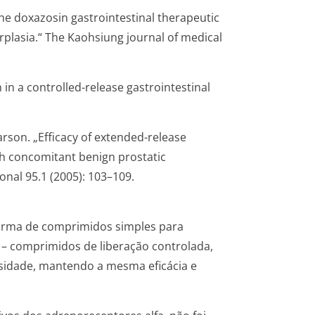
 the doxazosin gastrointestinal therapeutic
rplasia.“
The Kaohsiung journal of medical
 in a controlled-release gastrointestinal
Carson. „Efficacy of extended-release
th concomitant benign prostatic
ional
95.1 (2005): 103–109.
orma de comprimidos simples para
 – comprimidos de liberação controlada,
sidade, mantendo a mesma eficácia e