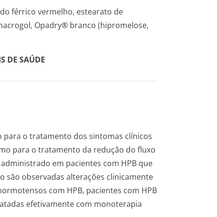
ido férrico vermelho, estearato de
, macrogol, Opadry® branco (hipromelose,
IS DE SAÚDE
o para o tratamento dos sintomas clínicos
omo para o tratamento da redução do fluxo
r administrado em pacientes com HPB que
 são observadas alterações clinicamente
es normotensos com HPB, pacientes com HPB
ratadas efetivamente com monoterapia