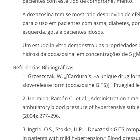
pacientes com este tipo de comprometimento.
A doxazosina tem se mostrado desprovida de efe
para o uso em pacientes com asma, diabetes, por
esquerda, gota e pacientes idosos.
Um estudo
in vitro
demonstrou as propriedades ant
hidroxi da doxazosina, em concentrações de 5 gM
Referências Bibliográficas
1. Grzeszczak, W. „[Cardura XL–a unique drug fo
slow-release form (doxazosine GITS)].“
Przeglad le
2. Hermida, Ramón C., et al. „Administration-time
ambulatory blood pressure of hypertensive subje
(2004): 277–296.
3. Ingrid, O.S., Stokke, H.P.. „Doxazosin GITS co
in patients with mild hypertension.“
Blood pressu