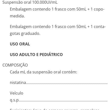
Suspensão oral 100.000UI/mL
Embalagem contendo 1 frasco com 50mL + 1 copo-
medida.
Embalagem contendo 1 frasco com 50mL + 1 conta-
gotas graduado.
USO ORAL
USO ADULTO E PEDIÁTRICO
COMPOSIÇÃO
Cada mL da suspensão oral contém:
nistatina....­.............­.............­.............­.............­.............­.............
Veículo
q.s.p........­.............­.............­.............­.............­.............­.............­....