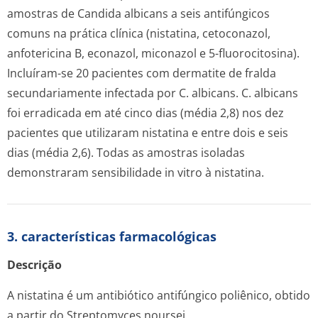
amostras de
Candida albicans
a seis antifúngicos
comuns na prática clínica (nistatina, cetoconazol,
anfotericina B, econazol, miconazol e 5-fluorocitosina).
Incluíram-se 20 pacientes com dermatite de fralda
secundariamente infectada por
C. albicans
.
C. albicans
foi erradicada em até cinco dias (média 2,8) nos dez
pacientes que utilizaram nistatina e entre dois e seis
dias (média 2,6). Todas as amostras isoladas
demonstraram sensibilidade in vitro à nistatina.
3. características farmacológicas
Descrição
A nistatina é um antibiótico antifúngico poliênico, obtido
a partir do
Streptomyces noursei
.