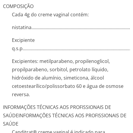
COMPOSIÇÃO
Cada 4g do creme vaginal contém:
nistatina....­.............­.............­.............­.............­.............­.............
Excipiente
q.s.p........­.............­.............­.............­.............­.............­.............­......
Excipientes: metilparabeno, propilenoglicol,
propilparabeno, sorbitol, petrolato líquido,
hidróxido de alumínio, simeticona, álcool
cetoestearíli­co/polissorba­to 60 e água de osmose
reversa.
INFORMAÇÕES TÉCNICAS AOS PROFISSIONAIS DE
SAÚDE
INFORMAÇÕES TÉCNICAS AOS PROFISSIONAIS DE
SAÚDE
Canditrat® creme vaginal é indicado para