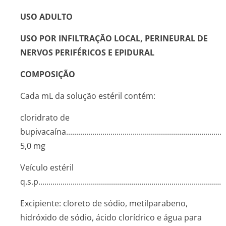
USO ADULTO
USO POR INFILTRAÇÃO LOCAL, PERINEURAL DE
NERVOS PERIFÉRICOS E EPIDURAL
COMPOSIÇÃO
Cada mL da solução estéril contém:
cloridrato de
bupivacaína..­.............­.............­.............­.............­.............­.............­..
5,0 mg
Veículo estéril
q.s.p........­.............­.............­.............­.............­.............­.............­.....
Excipiente: cloreto de sódio, metilparabeno,
hidróxido de sódio, ácido clorídrico e água para