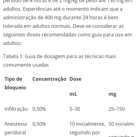
período de 4 horas é de 2 mg/kg de peso até 150 mg em
adultos. Experiências até o momento indicam que a
administração de 400 mg durante 24 horas é bem
tolerada em adultos normais. Deve-se considerar as
seguintes doses recomendadas como guia para uso em
adultos:
Tabela 1: Guia de dosagem para as técnicas mais
comumente usadas
Tipo de
Concentração
Dose
bloqueio
mL
mg
Infiltração
0,50%
5–30
25–150
Anestesia
0,50%
10 inicialmente,
50 inicialme
peridural
seguindo por