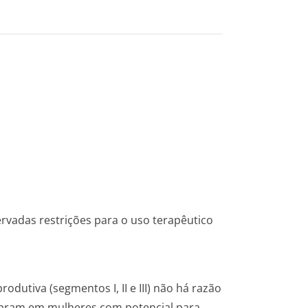
rvadas restrições para o uso terapêutico
dutiva (segmentos I, II e III) não há razão
opram em mulheres com potencial para