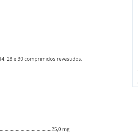
4, 28 e 30 comprimidos revestidos.
..........­.............­.............­.......25,0 mg