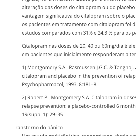
alteração das doses do citalopram ou do placeb
vantagem significativa do citalopram sobre o plac
os pacientes em tratamento com citalopram foi d
estudos comparados com 31% e 24,3 % para os p
Citalopram nas doses de 20, 40 ou 60mg/dia é ef
em pacientes que inicialmente responderam a ter
1) Montgomery S.A., Rasmussen J.G.C. & Tanghoj.
citalopram and placebo in the prevention of relaps
Psychopharmacol, 1993, 8:181–8.
2) Robert P., Montgomery S.A. Citalopram in doses
relapse prevention: a placebo-controlled 6 month
19(suppl 1): 29–35.
Transtorno do pânico