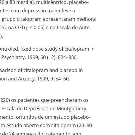
20 a 80 mg/dia), multicêntrico, placebo-
entes com depressão maior leve a
 do grupo citalopram apresentaram melhora
05), na CGI (p < 0,05) e na Escala de Auto
).
ontroled, fixed dose study of citalopram in
Psychiatry, 1999, 60 (12): 824–830.
omparison of citalopram and placebo in
on and Anxiety, 1999, 9: 54–60.
=226) os pacientes que preencheram os
 na Escala de Depressão de Montgomery-
mento, oriundos de um estudo placebo-
 um estudo aberto com citalopram (20–60
e de 24 semanas de tratamento sem