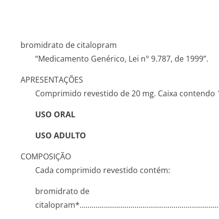
bromidrato de citalopram
“Medicamento Genérico, Lei n° 9.787, de 1999”.
APRESENTAÇÕES
Comprimido revestido de 20 mg. Caixa contendo 1
USO ORAL
USO ADULTO
COMPOSIÇÃO
Cada comprimido revestido contém:
bromidrato de
citalopram*..­.............­.............­.............­.............­.............­...