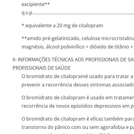
excipiente**
q.s.p........­.............­.............­.............­.............­.............­.......
* equivalente a 20 mg de citalopram
**amido pré-gelatinizado, celulose microcristalin
magnésio, álcool polivinílico + dióxido de titânio 
II- INFORMAÇÕES TÉCNICAS AOS PROFISSIONAIS DE S
PROFISSIONAIS DE SAÚDE
O bromidrato de citalopramé usado para tratar a
prevenir a recorrência desses sintomas associado
O bromidrato de citalopram é usado em tratamen
recorrência de novos episódios depressivos em p
O bromidrato de citalopram é eficaz também par
transtorno do pânico com ou sem agorafobia e p