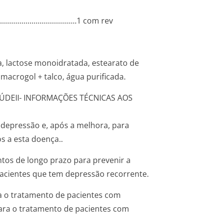
......­.............­.............­............1 com rev
a, lactose monoidratada, estearato de
+ macrogol + talco, água purificada.
AÚDE
II- INFORMAÇÕES TÉCNICAS AOS
 depressão e, após a melhora, para
s a esta doença..
tos de longo prazo para prevenir a
acientes que tem depressão recorrente.
a o tratamento de pacientes com
ara o tratamento de pacientes com