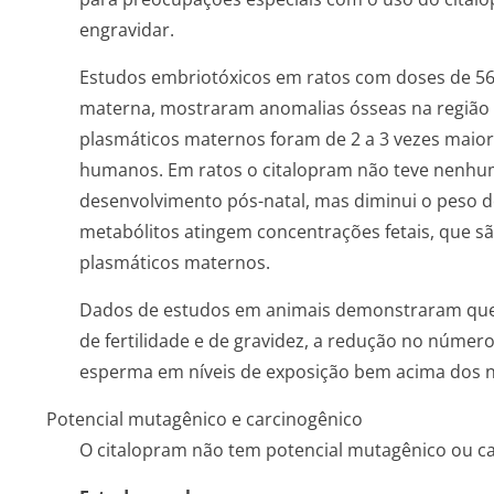
engravidar.
Estudos embriotóxicos em ratos com doses de 56
materna, mostraram anomalias ósseas na região da
plasmáticos maternos foram de 2 a 3 vezes maio
humanos. Em ratos o citalopram não teve nenhum e
desenvolvimento pós-natal, mas diminui o peso do
metabólitos atingem concentrações fetais, que sã
plasmáticos maternos.
Dados de estudos em animais demonstraram que 
de fertilidade e de gravidez, a redução no núme
esperma em níveis de exposição bem acima dos n
Potencial mutagênico e carcinogênico
O citalopram não tem potencial mutagênico ou ca