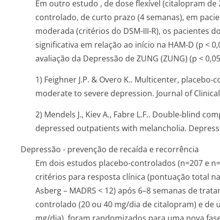
Em outro estudo , de dose flexível (citalopram de 
controlado, de curto prazo (4 semanas), em paci
moderada (critérios do DSM-III-R), os pacientes
significativa em relação ao início na HAM-D (p < 0,
avaliação da Depressão de ZUNG (ZUNG) (p < 0,05
1) Feighner J.P. & Overo K.. Multicenter, placebo-c
moderate to severe depression. Journal of Clinical 
2) Mendels J., Kiev A., Fabre L.F.. Double-blind c
depressed outpatients with melancholia. Depressi
Depressão - prevenção de recaída e recorrência
Em dois estudos placebo-controlados (n=207 e n
critérios para resposta clínica (pontuação total
Asberg – MADRS < 12) após 6–8 semanas de trata
controlado (20 ou 40 mg/dia de citalopram) e de
mg/dia), foram randomizados para uma nova fas