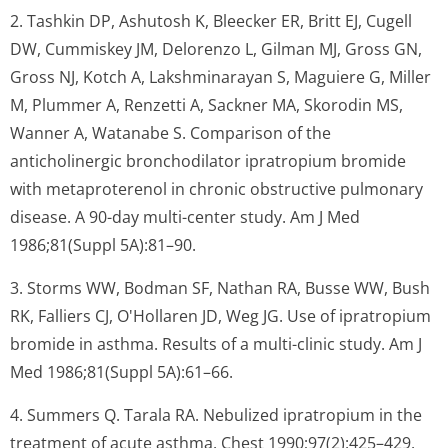
2. Tashkin DP, Ashutosh K, Bleecker ER, Britt EJ, Cugell
DW, Cummiskey JM, Delorenzo L, Gilman MJ, Gross GN,
Gross NJ, Kotch A, Lakshminarayan S, Maguiere G, Miller
M, Plummer A, Renzetti A, Sackner MA, Skorodin MS,
Wanner A, Watanabe S. Comparison of the
anticholinergic bronchodilator ipratropium bromide
with metaproterenol in chronic obstructive pulmonary
disease. A 90-day multi-center study. Am J Med
1986;81(Suppl 5A):81–90.
3. Storms WW, Bodman SF, Nathan RA, Busse WW, Bush
RK, Falliers CJ, O'Hollaren JD, Weg JG. Use of ipratropium
bromide in asthma. Results of a multi-clinic study. Am J
Med 1986;81(Suppl 5A):61–66.
4. Summers Q. Tarala RA. Nebulized ipratropium in the
treatment of acute asthma. Chest 1990;97(2):425–429.