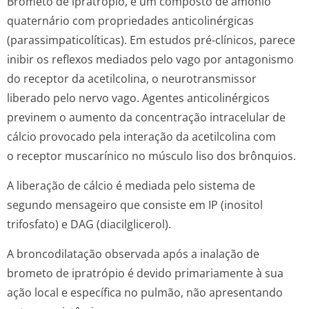
Brometo de ipratrópio, é um composto de amônio
quaternário com propriedades anticolinérgicas
(parassimpati­colíticas). Em estudos pré-clínicos, parece
inibir os reflexos mediados pelo vago por antagonismo
do receptor da acetilcolina, o neurotransmissor
liberado pelo nervo vago. Agentes anticolinérgicos
previnem o aumento da concentração intracelular de
cálcio provocado pela interação da acetilcolina com
o receptor muscarínico no músculo liso dos brônquios.
A liberação de cálcio é mediada pelo sistema de
segundo mensageiro que consiste em IP (inositol
trifosfato) e DAG (diacilglicerol).
A broncodilatação observada após a inalação de
brometo de ipratrópio é devido primariamente à sua
ação local e específica no pulmão, não apresentando