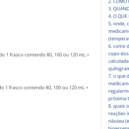
2. COMO
3. QUAN
4. O QUE
5. onde,
medicame
(temperat
6. como 
copo-dosa
do 1 frasco contendo 80, 100 ou 120 mL +
calculada
quilogram
7. o que 
medicame
o 1 frasco contendo 80, 100 ou 120 mL +
regularme
próxima 
8. quais
reações 
náusea (e
hipersens