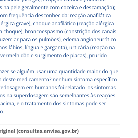
s na pele geralmente com coceira e descamação);
om frequência desconhecida: reação anafilática
lérgica grave), choque anafilático (reação alérgica
m choque), broncoespasmo (constrição dos canais
uzem ar para os pulmões), edema angioneurótico
nos lábios, língua e garganta), urticária (reação na
vermelhidão e surgimento de placas), prurido
fazer se alguém usar uma quantidade maior do que
da deste medicamento? nenhum sintoma específico
redosagem em humanos foi relatado. os sintomas
os na superdosagem são semelhantes às reações
 acima, e o tratamento dos sintomas pode ser
o.
riginal (consultas.anvisa.gov.br)