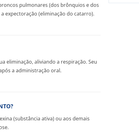
broncos pulmonares (dos brônquios e dos
o a expectoração (eliminação do catarro).
sua eliminação, aliviando a respiração. Seu
pós a administração oral.
NTO?
exina (substância ativa) ou aos demais
ose.