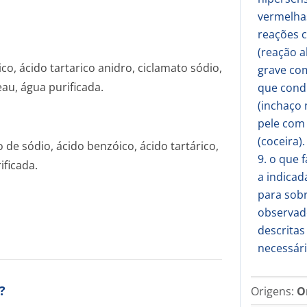
vermelha
reações c
(reação a
ico, ácido tartarico anidro, ciclamato sódio,
grave co
u, água purificada.
que cond
(inchaço 
pele com 
(coceira).
to de sódio, ácido benzóico, ácido tartárico,
9. o que 
ificada.
a indica
para sob
observad
descritas
necessári
?
Origens:
O