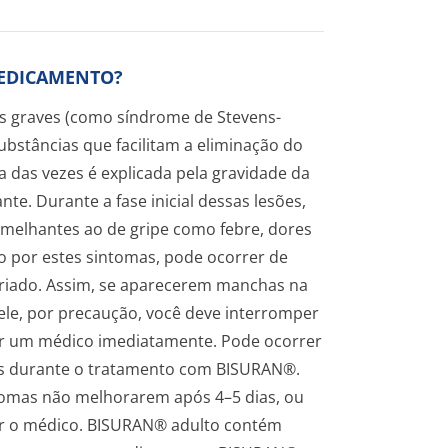
MEDICAMENTO?
as graves (como síndrome de Stevens-
ubstâncias que facilitam a eliminação do
 das vezes é explicada pela gravidade da
e. Durante a fase inicial dessas lesões,
emelhantes ao de gripe como febre, dores
do por estes sintomas, pode ocorrer de
friado. Assim, se aparecerem manchas na
ele, por precaução, você deve interromper
ar um médico imediatamente. Pode ocorrer
es durante o tratamento com BISURAN®.
ntomas não melhorarem após 4–5 dias, ou
ar o médico. BISURAN® adulto contém