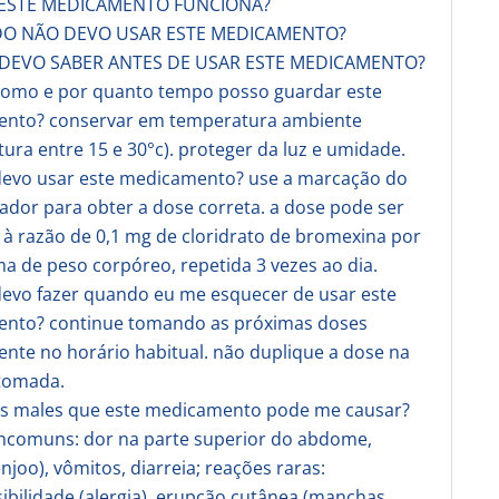
 ESTE MEDICAMENTO FUNCIONA?
DO NÃO DEVO USAR ESTE MEDICAMENTO?
 DEVO SABER ANTES DE USAR ESTE MEDICAMENTO?
 como e por quanto tempo posso guardar este
nto? conservar em temperatura ambiente
ura entre 15 e 30°c). proteger da luz e umidade.
devo usar este medicamento? use a marcação do
dor para obter a dose correta. a dose pode ser
 à razão de 0,1 mg de cloridrato de bromexina por
a de peso corpóreo, repetida 3 vezes ao dia.
devo fazer quando eu me esquecer de usar este
nto? continue tomando as próximas doses
nte no horário habitual. não duplique a dose na
tomada.
 os males que este medicamento pode me causar?
incomuns: dor na parte superior do abdome,
njoo), vômitos, diarreia; reações raras:
ibilidade (alergia), erupção cutânea (manchas