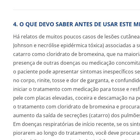
4. O QUE DEVO SABER ANTES DE USAR ESTE 
Há relatos de muitos poucos casos de lesões cutâne
Johnson e necrólise epidérmica tóxica) associadas a s
catarro como cloridrato de bromexina, que na maioria
presença de outras doenças ou medicação concomitant
o paciente pode apresentar sintomas inespecíficos s
no corpo, rinite, tosse e dor de garganta, e confundi
iniciar o tratamento com medicação para tosse e res
pele com placas elevadas, coceira e descamação na p
o tratamento com cloridrato de bromexina e procur
aumento da saída de secreções (catarro) dos pulmõ
Em doenças respiratórias de início recente, se os si
piorarem ao longo do tratamento, você deve procur