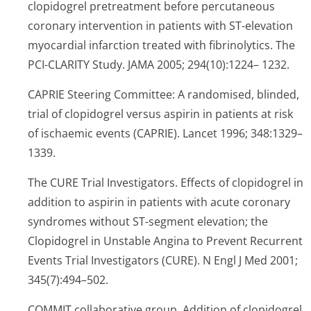
clopidogrel pretreatment before percutaneous
coronary intervention in patients with ST-elevation
myocardial infarction treated with fibrinolytics. The
PCI-CLARITY Study. JAMA 2005; 294(10):1224– 1232.
CAPRIE Steering Committee: A randomised, blinded,
trial of clopidogrel versus aspirin in patients at risk
of ischaemic events (CAPRIE). Lancet 1996; 348:1329–
1339.
The CURE Trial Investigators. Effects of clopidogrel in
addition to aspirin in patients with acute coronary
syndromes without ST-segment elevation; the
Clopidogrel in Unstable Angina to Prevent Recurrent
Events Trial Investigators (CURE). N Engl J Med 2001;
345(7):494–502.
COMMIT collaborative group. Addition of clopidogrel