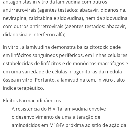
antagonistas
in vitro
da lamivudina com outros
antirretrovirais (agentes testados: abacavir, didanosina,
nevirapina, zalcitabina e zidovudina), nem da zidovudina
com outros antirretrovirais (agentes testados: abacavir,
didanosina e interferon alfa).
In vitro
, a lamivudina demonstra baixa citotoxicidade
em linfócitos sanguíneos periféricos, em linhas celulares
estabelecidas de linfócitos e de monócitos-macrófagos e
em uma variedade de células progenitoras da medula
óssea
in vitro
. Portanto, a lamivudina tem,
in vitro
, alto
índice terapêutico.
Efeitos Farmacodinâmicos
A resistência do HIV-1à lamivudina envolve
o desenvolvimento de uma alteração de
aminoácidos em M184V próxima ao sítio de ação da