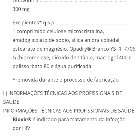
zidovudina...­.............­.............­.............­.............­.............­..
300 mg
Excipientes* q.s.p........­.............­.............­.............­............
1 comprimido
celulose microcristalina,
amidoglicolato de sódio, sílica anidra coloidal,
estearato de magnésio, Opadry® Branco YS- 1–7706-
G (hipromelose, dióxido de titânio, macrogol 400 e
polissorbato 80 e água purificada
.
*removida durante o processo de fabricação
II) INFORMAÇÕES TÉCNICAS AOS PROFISSIONAIS DE
SAÚDE
INFORMAÇÕES TÉCNICAS AOS PROFISSIONAIS DE SAÚDE
Biovir®
é indicado para tratamento da infecção
por HIV.