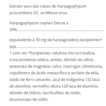
Extrato seco das raízes de
Harpagophytum
procumbens
DC. ex Meissn e/ou
Harpagophytum zeyheri
Decne a
20%..........­.............­.............­.............­.............­.............­.............­
(equivalente à 30 mg de harpagosídeo) excipientes*
qsp..........­.............­.............­.............­.............­.............­.............­........
1 com rev *Excipientes: celulose microcristalina,
croscarmelose sódica, amido, dióxido de silício,
estearato de magnésio, talco, macrogol, simeticona,
copolímero de ácido metacrílico e acrilato de etila,
óxido de ferro amarelo, azul de indigotina 132 laca
de alumínio, vermelho allura 129 laca de alumínio,
dióxido de titânio, laurilsulfato de sódio,
bicarbonato de sódio.