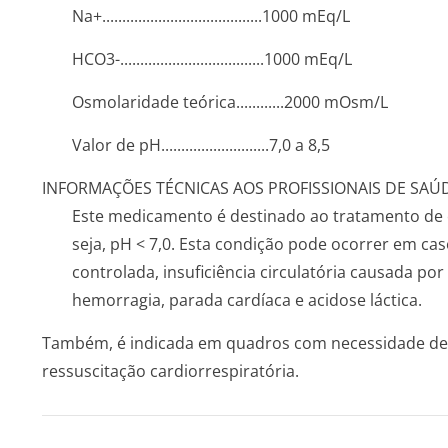
Na+..........­.............­.............­....1000 mEq/L
HCO3-.............­.............­..........1000 mEq/L
Osmolaridade teórica......­......2000 mOs­m/L
Valor de pH...........­.............­...7,0 a 8,5
INFORMAÇÕES TÉCNICAS AOS PROFISSIONAIS DE SAÚ
Este medicamento é destinado ao tratamento de 
seja, pH < 7,0. Esta condição pode ocorrer em ca
controlada, insuficiência circulatória causada po
hemorragia, parada cardíaca e acidose láctica.
Também, é indicada em quadros com necessidade de 
ressuscitação cardiorrespiratória.