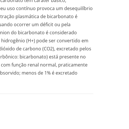
bicarbonato tem caráter básico,
Seu uso contínuo provoca um desequilíbrio
ntração plasmática de bicarbonato é
quando ocorrer um déficit ou pela
 ânion do bicarbonato é considerado
 hidrogênio (H+) pode ser convertido em
 dióxido de carbono (CO2), excretado pelos
rbônico: bicarbonato) está presente no
l com função renal normal, praticamente
eabsorvido; menos de 1% é excretado