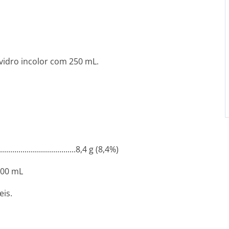
vidro incolor com 250 mL.
............­.............­..8,4 g (8,4%)
...100 mL
eis.