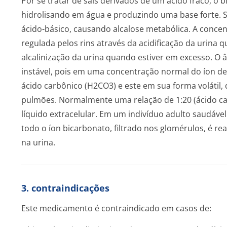
Por se tratar de sais derivados de um ácido fraco, o 
hidrolisando em água e produzindo uma base forte. 
ácido-básico, causando alcalose metabólica. A conce
regulada pelos rins através da acidificação da urina 
alcalinização da urina quando estiver em excesso. O
instável, pois em uma concentração normal do íon de
ácido carbônico (H2CO3) e este em sua forma volátil,
pulmões. Normalmente uma relação de 1:20 (ácido ca
líquido extracelular. Em um indivíduo adulto saudáve
todo o íon bicarbonato, filtrado nos glomérulos, é r
na urina.
3. contraindicações
Este medicamento é contraindicado em casos de: