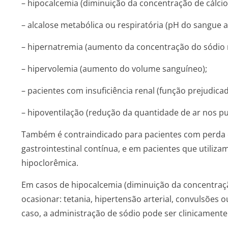
– hipocalcemia (diminuição da concentração de cálcio
– alcalose metabólica ou respiratória (pH do sangue
– hipernatremia (aumento da concentração do sódio 
– hipervolemia (aumento do volume sanguíneo);
– pacientes com insuficiência renal (função prejudicad
– hipoventilação (redução da quantidade de ar nos p
Também é contraindicado para pacientes com perda 
gastrointestinal contínua, e em pacientes que utilizam
hipoclorêmica.
Em casos de hipocalcemia (diminuição da concentraçã
ocasionar: tetania, hipertensão arterial, convulsões o
caso, a administração de sódio pode ser clinicamente 