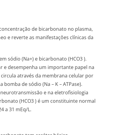
 concentração de bicarbonato no plasma,
o e reverte as manifestações clínicas da
em sódio (Na+) e bicarbonato (HCO3 ).
lular e desempenha um importante papel na
io circula através da membrana celular por
a bomba de sódio (Na – K – ATPase).
eurotransmissão e na eletrofisiologia
arbonato (HCO3 ) é um constituinte normal
24 a 31 mEq/L.