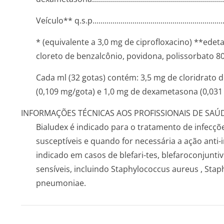
Veículo** q.s.p........­.............­.............­.............­.............­..
* (equivalente a 3,0 mg de ciprofloxacino) **edeta
cloreto de benzalcônio, povidona, polissorbato 80
Cada ml (32 gotas) contém: 3,5 mg de cloridrato 
(0,109 mg/gota) e 1,0 mg de dexametasona (0,031
INFORMAÇÕES TÉCNICAS AOS PROFISSIONAIS DE SAÚ
Bialudex é indicado para o tratamento de infecç
susceptíveis e quando for necessária a ação anti
indicado em casos de blefari-tes, blefaroconjun­ti
sensíveis, incluindo
Staphylococcus aureus
,
Stap
pneumoniae
.