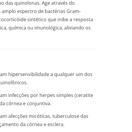
po das quinolonas. Age através do
ra amplo espectro de bactérias Gram-
ocorticóide sintético que inibe a resposta
ca, química ou imunológica, aliviando os
tam hipersensibilidade a qualquer um dos
uinolônicos.
am infecções por herpes simples (ceratite
 da córnea e conjuntiva.
am afecções micóticas, tuberculose das
çamento da córnea e esclera.