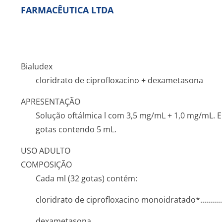
FARMACÊUTICA LTDA
Bialudex
cloridrato de ciprofloxacino + dexametasona
APRESENTAÇÃO
Solução oftálmica l com 3,5 mg/mL + 1,0 mg/mL. 
gotas contendo 5 mL.
USO ADULTO
COMPOSIÇÃO
Cada ml (32 gotas) contém:
cloridrato de ciprofloxacino monoidratado*­.............­.
dexametasona.­.............­.............­.............­.............­..........