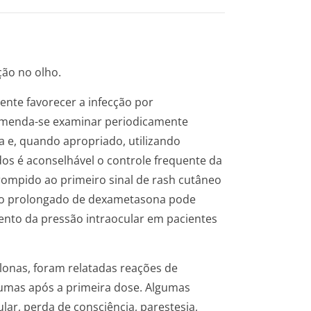
ção no olho.
nte favorecer a infecção por
comenda-se examinar periodicamente
 e, quando apropriado, utilizando
os é aconselhável o controle frequente da
rompido ao primeiro sinal de rash cutâneo
uso prolongado de dexametasona pode
mento da pressão intraocular em pacientes
lonas, foram relatadas reações de
lgumas após a primeira dose. Algumas
r, perda de consciência, parestesia,