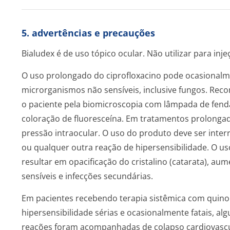
5. advertências e precauções
Bialudex é de uso tópico ocular. Não utilizar para inje
O uso prolongado do ciprofloxacino pode ocasionalme
microrganismos não sensíveis, inclusive fungos. Re
o paciente pela biomicroscopia com lâmpada de fenda
coloração de fluoresceína. Em tratamentos prolongad
pressão intraocular. O uso do produto deve ser inter
ou qualquer outra reação de hipersensibilidade. O 
resultar em opacificação do cristalino (catarata), au
sensíveis e infecções secundárias.
Em pacientes recebendo terapia sistêmica com quino
hipersensibilidade sérias e ocasionalmente fatais, a
reações foram acompanhadas de colapso cardiovascula