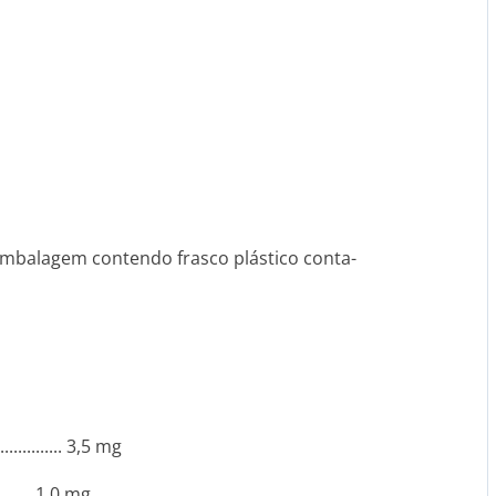
Embalagem contendo frasco plástico conta-
........... 3,5 mg
...­....... 1,0 mg