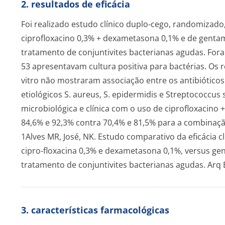
2. resultados de eficácia
Foi realizado estudo clínico duplo-cego, randomizado
ciprofloxacino 0,3% + dexametasona 0,1% e de genta
tratamento de conjuntivites bacterianas agudas. For
53 apresentavam cultura positiva para bactérias. Os 
vitro
não mostraram associação entre os antibióticos 
etiológicos
S. aureus, S. epidermidis
e
Streptococcus
s
microbiológica e clínica com o uso de ciprofloxacin
84,6% e 92,3% contra 70,4% e 81,5% para a combinaç
1Alves MR, José, NK. Estudo comparativo da eficácia c
cipro-floxacina 0,3% e dexametasona 0,1%, versus ge
tratamento de conjuntivites bacterianas agudas. Arq B
3. características farmacológicas