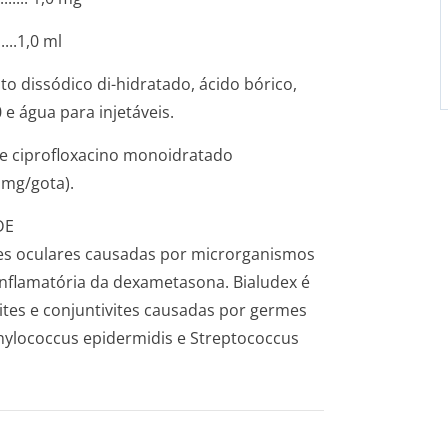
........1,0 ml
to dissódico di-hidratado, ácido bórico,
 e água para injetáveis.
de ciprofloxacino monoidratado
 mg/gota).
DE
ões oculares causadas por microrganismos
-inflamatória da dexametasona. Bialudex é
vites e conjuntivites causadas por germes
hylococcus epidermidis
e
Streptococcus