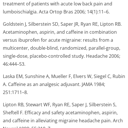
treatment of patients with acute low back pain and
lumboischialgia. Acta Ortop Bras 2006; 14(1):11–6.
Goldstein J, Silberstein SD, Saper JR, Ryan RE, Lipton RB.
Acetaminophen, aspirin, and caffeine in combination
versus ibuprofen for acute migraine: results from a
multicenter, double-blind, randomized, parallel-group,
single-dose, placebo-controlled study. Headache 2006;
46:444–53.
Laska EM, Sunshine A, Mueller F, Elvers W, Siegel C, Rubin
A. Caffeine as an analgesic adjuvant. JAMA 1984;
251:1711–8.
Lipton RB, Stewart WF, Ryan RE, Saper J, Silberstein S,
Sheftell F. Efficacy and safety acetaminophen, aspirin,
and caffeine in alleviating migraine headache pain. Arch