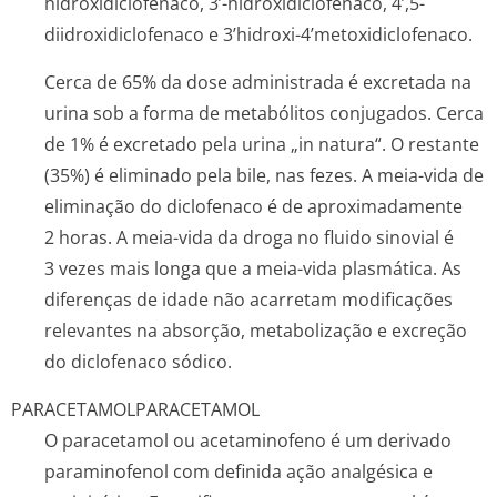
hidroxidiclofenaco, 3’-hidroxidiclofenaco, 4’,5-
diidroxidiclofenaco e 3’hidroxi-4’metoxidiclo­fenaco.
Cerca de 65% da dose administrada é excretada na
urina sob a forma de metabólitos conjugados. Cerca
de 1% é excretado pela urina „in natura“. O restante
(35%) é eliminado pela bile, nas fezes. A meia-vida de
eliminação do diclofenaco é de aproximadamente
2 horas. A meia-vida da droga no fluido sinovial é
3 vezes mais longa que a meia-vida plasmática. As
diferenças de idade não acarretam modificações
relevantes na absorção, metabolização e excreção
do diclofenaco sódico.
PARACETAMOL
PARACETAMOL
O paracetamol ou acetaminofeno é um derivado
paraminofenol com definida ação analgésica e