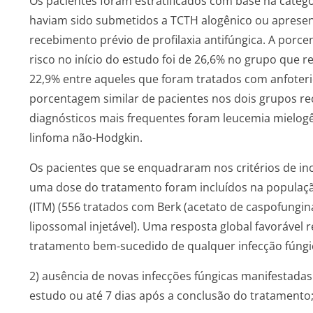
Os pacientes foram estratificados com base na categor
haviam sido submetidos a TCTH alogênico ou apresen
recebimento prévio de profilaxia antifúngica. A porce
risco no início do estudo foi de 26,6% no grupo que r
22,9% entre aqueles que foram tratados com anfoteric
porcentagem similar de pacientes nos dois grupos rec
diagnósticos mais frequentes foram leucemia mielogên
linfoma não-Hodgkin.
Os pacientes que se enquadraram nos critérios de i
uma dose do tratamento foram incluídos na populaçã
(ITM) (556 tratados com Berk (acetato de caspofungin
lipossomal injetável). Uma resposta global favorável r
tratamento bem-sucedido de qualquer infecção fúngi
2) ausência de novas infecções fúngicas manifestada
estudo ou até 7 dias após a conclusão do tratamento