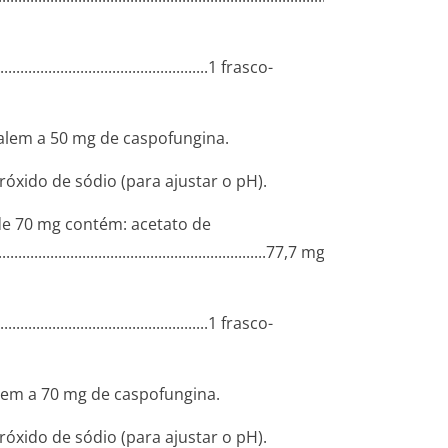
....­.............­.............­.............­............1 fras­co-
alem a 50 mg de caspofungina.
dróxido de sódio (para ajustar o pH).
de 70 mg contém: acetato de
.........­.............­.............­.............­.............­....77,7 mg
....­.............­.............­.............­............1 fras­co-
lem a 70 mg de caspofungina.
dróxido de sódio (para ajustar o pH).