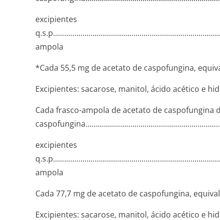
excipientes
q.s.p........­.............­.............­.............­.............­.............­.........
ampola
*Cada 55,5 mg de acetato de caspofungina, equiv
Excipientes: sacarose, manitol, ácido acético e hi
Cada frasco-ampola de acetato de caspofungina 
caspofungina.­.............­.............­.............­.............­.............­....
excipientes
q.s.p........­.............­.............­.............­.............­.............­.........
ampola
Cada 77,7 mg de acetato de caspofungina, equiva
Excipientes: sacarose, manitol, ácido acético e hi