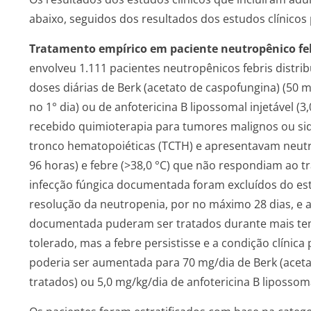
abaixo, seguidos dos resultados dos estudos clínicos 
Tratamento empírico em paciente neutropênico feb
envolveu 1.111 pacientes neutropênicos febris distr
doses diárias de Berk (acetato de caspofungina) (50
no 1° dia) ou de anfotericina B lipossomal injetável (3
recebido quimioterapia para tumores malignos ou sid
tronco hematopoiéticas (TCTH) e apresentavam neut
96 horas) e febre (>38,0 °C) que não respondiam ao 
infecção fúngica documentada foram excluídos do est
resolução da neutropenia, por no máximo 28 dias, e 
documentada puderam ser tratados durante mais te
tolerado, mas a febre persistisse e a condição clínica
poderia ser aumentada para 70 mg/dia de Berk (aceta
tratados) ou 5,0 mg/kg/dia de anfotericina B lipossoma