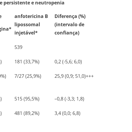
e persistente e neutropenia
e
anfotericina B
Diferença (%)
lipossomal
(intervalo de
gina*
injetável*
confiança)
539
)
181 (33,7%)
0,2 (-5,6; 6,0)
9%)
7/27 (25,9%)
25,9 (0,9; 51,0)+++
)
515 (95,5%)
–0,8 (-3,3; 1,8)
)
481 (89,2%)
3,4 (0,0; 6,8)