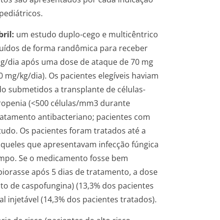
pediátricos.
ril:
um estudo duplo-cego e multicêntrico
ibuídos de forma randômica para receber
 mg/dia após uma dose de ataque de 70 mg
,0 mg/kg/dia). Os pacientes elegíveis haviam
o submetidos a transplante de células-
ropenia (<500 células/mm3 durante
tratamento antibacteriano; pacientes com
udo. Os pacientes foram tratados até a
aqueles que apresentavam infecção fúngica
mpo. Se o medicamento fosse bem
 piorasse após 5 dias de tratamento, a dose
to de caspofungina) (13,3% dos pacientes
l injetável (14,3% dos pacientes tratados).