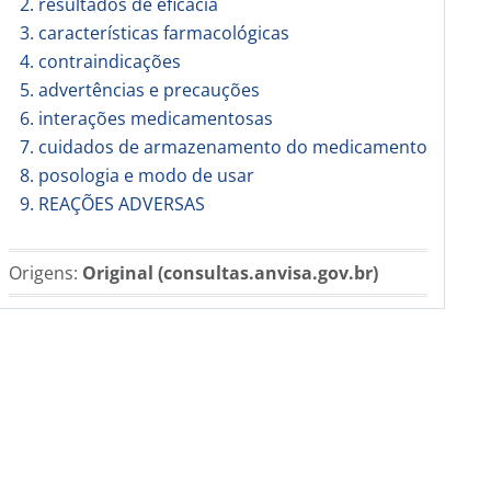
2. resultados de eficácia
3. características farmacológicas
4. contraindicações
5. advertências e precauções
6. interações medicamentosas
7. cuidados de armazenamento do medicamento
8. posologia e modo de usar
9. REAÇÕES ADVERSAS
Origens:
Original (consultas.anvisa.gov.br)