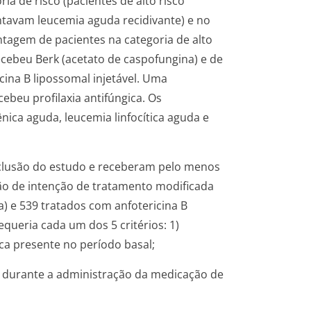
ia de risco (pacientes de alto risco
tavam leucemia aguda recidivante) e no
ntagem de pacientes na categoria de alto
ecebeu Berk (acetato de caspofungina) e de
ina B lipossomal injetável. Uma
ebeu profilaxia antifúngica. Os
ica aguda, leucemia linfocítica aguda e
nclusão do estudo e receberam pelo menos
o de intenção de tratamento modificada
a) e 539 tratados com anfotericina B
equeria cada um dos 5 critérios: 1)
ca presente no período basal;
s durante a administração da medicação de
;