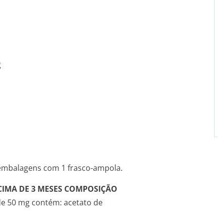
g
: embalagens com 1 frasco-ampola.
IMA DE 3 MESES
COMPOSIÇÃO
de 50 mg contém: acetato de
.........­.............­.............­.............­.............­.............­..........55,5 mg*