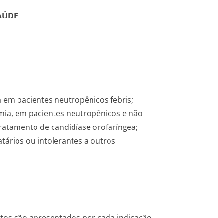
AÚDE
 em pacientes neutropênicos febris;
emia, em pacientes neutropênicos e não
tratamento de candidíase orofaríngea;
tários ou intolerantes a outros
ltos são apresentados por cada indicação