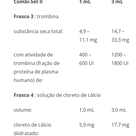
Combi-Set II
1 mL
3 mL
Frasco 3
: trombina
substância seca total:
4,9 –
14,7 –
11,1 mg
33,3 mg
com atividade de
400 –
1200 –
trombina (fração de
600 UI
1800 UI
proteína de plasma
humano) de:
Frasco 4
: solução de cloreto de cálcio
volume:
1,0 mL
3,0 mL
cloreto de cálcio
5,9 mg
17,7 mg
diidratado: