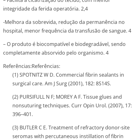
– Facilita a cicatrização do tecido, com melhor
integridade da ferida operatória. 2,4
-Melhora da sobrevida, redução da permanência no
hospital, menor frequência da transfusão de sangue. 4
– O produto é biocompatível e biodegradável, sendo
completamente absorvido pelo organismo. 4
Referências:
Referências:
(1) SPOTNITZ W D. Commercial fibrin sealants in
surgical care. Am J Surg (2001), 182: 8S14S.
(2) PURSIFULL N F; MOREY A F. Tissue glues and
nonsuturing techniques. Curr Opin Urol. (2007), 17:
396–401.
(3) BUTLER C E. Treatment of refractory donor-site
seromas with percutaneous instillation of fibrin