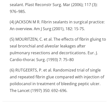
sealant. Plast Reconstr Surg. Mar (2006); 117 (3):
976–985.
(4) JACKSON M R. Fibrin sealants in surgical practice:
An overview. Am J Surg (2001), 182: 1S-7S.
(5) MOURITZEN, C. et al. The effects of fibrin gluing to
seal bronchial and alveolar leakages after
pulmonary resections and decortications. Eur. J.
Cardio-thorac Surg. (1993) 7: 75–80
(6) RUTGEERTS, P. et al. Randomized trial of single
and repeated fibrin glue compared with injection of
polidocanol in treatment of bleeding peptic ulcer.
The Lancet (1997) 350: 692–696.