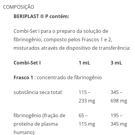
COMPOSIÇÃO
BERIPLAST
®
P contém:
Combi-Set I para o preparo da solução de
fibrinogênio, composto pelos Frascos 1 e 2,
misturados através de dispositivo de transferência:
Combi-Set I
1 mL
3 mL
Frasco 1
: concentrado de fibrinogênio
substância seca total:
115 –
345 –
233 mg
698 mg
fibrinogênio (fração de
65 –
195 –
proteína de plasma
115 mg
345 mg
humano):