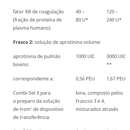
fator XIII de coagulação
40 –
120 –
(fração de proteína de
80 U*
240 U*
plasma humano):
Frasco 2:
solução de aprotinina volume:
aprotinina de pulmão
1000 UIC
3000 UIC
bovino:
**
correspondente a:
0,56 PEU
1,67 PEU
Combi-Set II para
bina, composto pelos
o preparo da solução
Frascos 3 e 4,
de trom' de dispositivo
misturados através
de transferência: