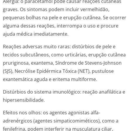
Alergia: o paracetamol pode causar reações cutâneas
graves. Os sintomas podem incluir vermelhidão,
pequenas bolhas na pele e erupção cutânea. Se ocorrer
alguma dessas reações, interrompa o uso e procure
ajuda médica imediatamente.
Reações adversas muito raras: distúrbios de pele e
tecidos subcutâneos, como urticárias, erupção cutânea
pruriginosa, exantema, Síndrome de Stevens-Johnson
(SJS), Necrólise Epidérmica Tóxica (NET), pustulose
exantemática aguda e eritema multiforme.
Distúrbios do sistema imunológico: reação anafilática e
hipersensibilidade.
Efeitos nos olhos: os agentes agonistas alfa-
adrenérgicos (agentes simpaticomimé­ticos), como a
fenilefrina, podem interferir na musculatura ciliar,