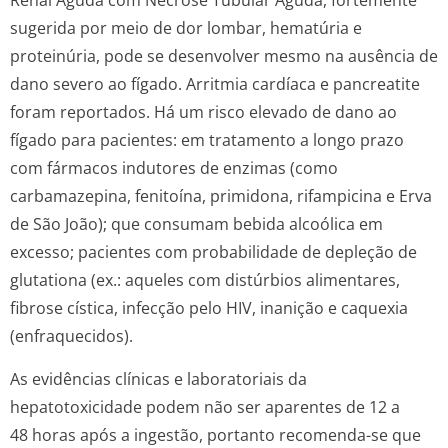
Renal Aguda com Necrose Tubular Aguda, fortemente
sugerida por meio de dor lombar, hematúria e
proteinúria, pode se desenvolver mesmo na ausência de
dano severo ao fígado. Arritmia cardíaca e pancreatite
foram reportados. Há um risco elevado de dano ao
fígado para pacientes: em tratamento a longo prazo
com fármacos indutores de enzimas (como
carbamazepina, fenitoína, primidona, rifampicina e Erva
de São João); que consumam bebida alcoólica em
excesso; pacientes com probabilidade de depleção de
glutationa (ex.: aqueles com distúrbios alimentares,
fibrose cística, infecção pelo HIV, inanição e caquexia
(enfraquecidos).
As evidências clínicas e laboratoriais da
hepatotoxicidade podem não ser aparentes de 12 a
48 horas após a ingestão, portanto recomenda-se que