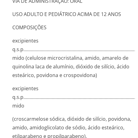
VIA DE ADMINISTRAÇÃO: ORAL
USO ADULTO E PEDIÁTRICO ACIMA DE 12 ANOS
COMPOSIÇÕES
excipientes
q.s.p........­.............­.............­.............­.............­.............­.............­.
mido (celulose microcristalina, amido, amarelo de
quinolina laca de alumínio, dióxido de silício, ácido
esteárico, povidona e crospovidona)
excipientes
q.s.p........­.............­.............­.............­.............­.............­.............­.
mido
(croscarmelose sódica, dióxido de silício, povidona,
amido, amidoglicolato de sódio, ácido esteárico,
etilparabeno e propilparabeno).