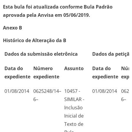
Esta bula foi atualizada conforme Bula Padrão
aprovada pela Anvisa em 05/06/2019.
Anexo B
Histórico de Alteração da B
Dados da submissão eletrônica
Dados da petição
Data do
Número
Assunto
Data do
Núm
expediente
expediente
expediente
expe
01/08/2014
0625248/14–
10457 -
01/08/2014
0625
6–
SIMILAR -
6–
Inclusão
Inicial de
Texto de