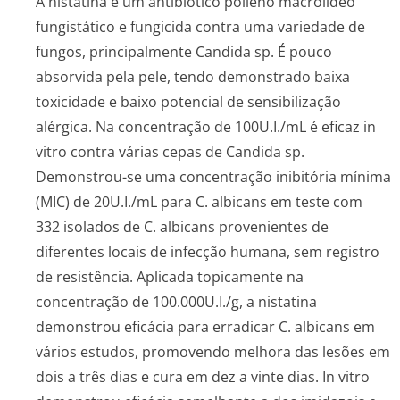
A nistatina é um antibiótico polieno macrolídeo
fungistático e fungicida contra uma variedade de
fungos, principalmente
Candida sp.
É pouco
absorvida pela pele, tendo demonstrado baixa
toxicidade e baixo potencial de sensibilização
alérgica. Na concentração de 100U.I./mL é eficaz
in
vitro
contra várias cepas de
Candida sp.
Demonstrou-se uma concentração inibitória mínima
(MIC) de 20U.I./mL para
C. albicans
em teste com
332 isolados de
C. albicans
provenientes de
diferentes locais de infecção humana, sem registro
de resistência. Aplicada topicamente na
concentração de 100.000U.I./g, a nistatina
demonstrou eficácia para erradicar
C. albicans
em
vários estudos, promovendo melhora das lesões em
dois a três dias e cura em dez a vinte dias.
In vitro