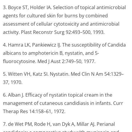
3. Boyce ST, Holder IA. Selection of topical antimicrobial
agents for cultured skin for burns by combined
assessment of cellular cytotoxicity and antimicrobial
activity.
Plast Reconstr Surg
92:493–500, 1993.
4. Hamra LK, Pankiewicz IJ. The susceptibility of Candida
albicans to amphotericin B, nystatin, and 5-
fluorocytosine.
Med J Aust
2:749–50, 1977.
5. Witten VH, Katz SI. Nystatin.
Med Clin N Am
54:1329–
37, 1970.
6. Alban J. Efficacy of nystatin topical cream in the
management of cutaneous candidiasis in infants.
Curr
Therap Res
14:158–61, 1972.
7. de Wet PM, Rode H, van Dyk A, Millar AJ. Perianal