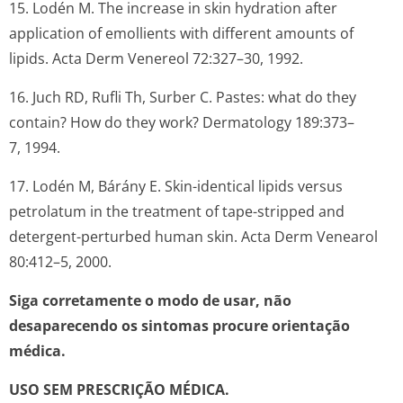
15. Lodén M. The increase in skin hydration after
application of emollients with different amounts of
lipids.
Acta Derm Venereol
72:327–30, 1992.
16. Juch RD, Rufli Th, Surber C. Pastes: what do they
contain? How do they work?
Dermatology
189:373–
7, 1994.
17. Lodén M, Bárány E. Skin-identical lipids versus
petrolatum in the treatment of tape-stripped and
detergent-perturbed human skin.
Acta Derm Venearol
80:412–5, 2000.
Siga corretamente o modo de usar, não
desaparecendo os sintomas procure orientação
médica.
USO SEM PRESCRIÇÃO MÉDICA.