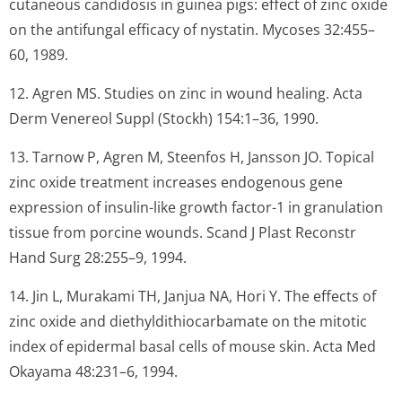
cutaneous candidosis in guinea pigs: effect of zinc oxide
on the antifungal efficacy of nystatin.
Mycoses
32:455–
60, 1989.
12. Agren MS. Studies on zinc in wound healing.
Acta
Derm Venereol Suppl (Stockh)
154:1–36, 1990.
13. Tarnow P, Agren M, Steenfos H, Jansson JO. Topical
zinc oxide treatment increases endogenous gene
expression of insulin-like growth factor-1 in granulation
tissue from porcine wounds.
Scand J Plast Reconstr
Hand Surg
28:255–9, 1994.
14. Jin L, Murakami TH, Janjua NA, Hori Y. The effects of
zinc oxide and diethyldithio­carbamate on the mitotic
index of epidermal basal cells of mouse skin.
Acta Med
Okayama
48:231–6, 1994.