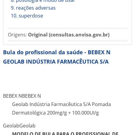
8. posologia e modo de usar
9. reações adversas
10. superdose
Origens:
Original (consultas.anvisa.gov.br)
Bula do profissional da saúde - BEBEX N
GEOLAB INDÚSTRIA FARMACÊUTICA S/A
BEBEX N
BEBEX N
Geolab Indústria Farmacêutica S/A Pomada
Dermatológica 200mg/g + 100.000UI/g
Geolab
Geolab
MODELO DE BULA PARA O PROFISSIONAL DE