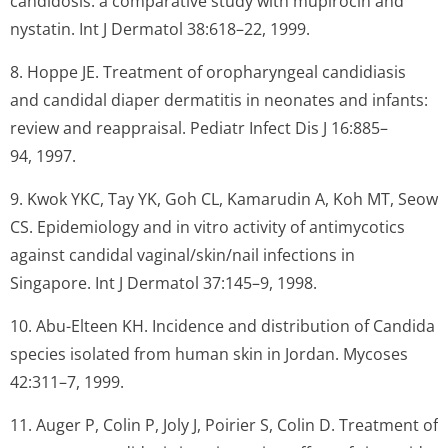
candidosis: a comparative study with mupirocin and
nystatin.
Int J Dermatol
38:618–22, 1999.
8. Hoppe JE. Treatment of oropharyngeal candidiasis
and candidal diaper dermatitis in neonates and infants:
review and reappraisal.
Pediatr Infect Dis J
16:885–
94, 1997.
9. Kwok YKC, Tay YK, Goh CL, Kamarudin A, Koh MT, Seow
CS. Epidemiology and
in vitro
activity of antimycotics
against candidal vaginal/skin/nail infections in
Singapore.
Int J Dermatol
37:145–9, 1998.
10. Abu-Elteen KH. Incidence and distribution of
Candida
species isolated from human skin in Jordan.
Mycoses
42:311–7, 1999.
11. Auger P, Colin P, Joly J, Poirier S, Colin D. Treatment of