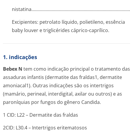
nistatina....­.............­.............­.............­.............­.............­.............­.
Excipientes: petrolato líquido, polietileno, essência
baby louver e triglicérides cáprico-caprílico.
1. indicações
Bebex N
tem como indicação principal o tratamento das
assaduras infantis (dermatite das fraldas1, dermatite
amoniacal1). Outras indicações são os intertrigos
(mamário, perineal, interdigital, axilar ou outros) e as
paroníquias por fungos do gênero
Candida
.
1 CID: L22 – Dermatite das fraldas
2CID: L30.4 – Intertrigos eritematosos