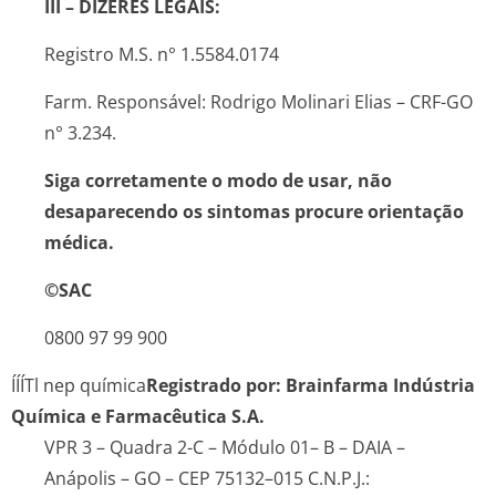
III – DIZERES LEGAIS:
Registro M.S. n° 1.5584.0174
Farm. Responsável: Rodrigo Molinari Elias – CRF-GO
n° 3.234.
Siga corretamente o modo de usar, não
desaparecendo os sintomas procure orientação
médica.
©SAC
0800 97 99 900
ÍÍÍTl nep química
Registrado por: Brainfarma Indústria
Química e Farmacêutica S.A.
VPR 3 – Quadra 2-C – Módulo 01– B – DAIA –
Anápolis – GO – CEP 75132–015 C.N.P.J.: