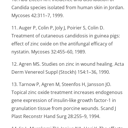
Candida
species isolated from human skin in Jordan.
Mycoses
42:311–7, 1999.
11. Auger P, Colin P, Joly J, Poirier S, Colin D.
Treatment of cutaneous candidosis in guinea pigs:
effect of zinc oxide on the antifungal efficacy of
nystatin.
Mycoses
32:455–60, 1989.
12. Agren MS. Studies on zinc in wound healing.
Acta
Derm Venereol Suppl (Stockh)
154:1–36, 1990.
13. Tarnow P, Agren M, Steenfos H, Jansson JO.
Topical zinc oxide treatment increases endogenous
gene expression of insulin-like growth factor-1 in
granulation tissue from porcine wounds.
Scand J
Plast Reconstr Hand Surg
28:255–9, 1994.