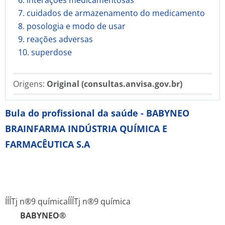
6. interações medicamentosas
7. cuidados de armazenamento do medicamento
8. posologia e modo de usar
9. reações adversas
10. superdose
Origens:
Original (consultas.anvisa.gov.br)
Bula do profissional da saúde - BABYNEO
BRAINFARMA INDÚSTRIA QUÍMICA E
FARMACÊUTICA S.A
ÍÍÍTj n®9 química
ÍÍÍTj n®9 química
BABYNEO®