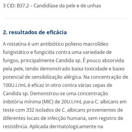
3 CID: B37.2 – Candidíase da pele e de unhas
2. resultados de eficácia
A nistatina é um antibiótico polieno macrolídeo
fungistático e fungicida contra uma variedade de
fungos, principalmente
Candida sp.
É pouco absorvida
pela pele, tendo demonstrado baixa toxicidade e baixo
potencial de sensibilização alérgica. Na concentração de
100U.I./mL é eficaz in vitro contra várias cepas de
Candida sp.
Demonstrou-se uma concentração
inibitória mínima (MIC) de 20U.I./mL para
C. albicans
em
teste com 332 isolados de
C. albicans
provenientes de
diferentes locais de infecção humana, sem registro de
resistência. Aplicada dermatologicamente na