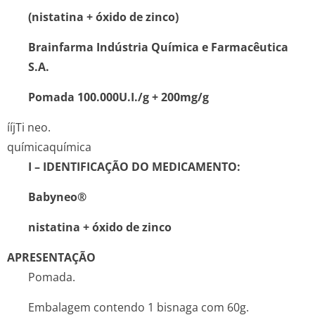
(nistatina + óxido de zinco)
Brainfarma Indústria Química e Farmacêutica
S.A.
Pomada 100.000U.I./g + 200mg/g
ííjTi neo.
química
química
I – IDENTIFICAÇÃO DO MEDICAMENTO:
Babyneo®
nistatina + óxido de zinco
APRESENTAÇÃO
Pomada.
Embalagem contendo 1 bisnaga com 60g.