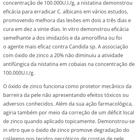
concentração de 100.000U.I./g, a nistatina demonstrou
eficácia para erradicar
C. albicans
em vários estudos,
promovendo melhora das lesões em dois a três dias e
cura em dez a vinte dias. In vitro demonstrou eficácia
semelhante a dos imidazóis e da amorolfina ou foi
o agente mais eficaz contra
Candida sp.
A associação
com óxido de zinco a 20% não diminuiu a atividade
antifúngica da nistatina em cobaias na concentração de
100.000U.I./g.
O óxido de zinco funciona como protetor mecânico da
barreira da pele não apresentando efeitos tóxicos ou
adversos conhecidos. Além da sua ação farmacológica,
agiria também por meio da correção de um déficit local
de zinco quando aplicado topicamente. Demonstrou-se
in vitro que o óxido de zinco promove degradação do
colágeno nos tecidos necróticos de crostas de pele,