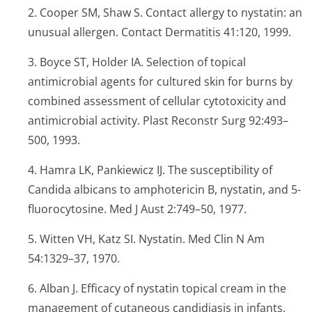
2. Cooper SM, Shaw S. Contact allergy to nystatin: an
unusual allergen.
Contact Dermatitis
41:120, 1999.
3. Boyce ST, Holder IA. Selection of topical
antimicrobial agents for cultured skin for burns by
combined assessment of cellular cytotoxicity and
antimicrobial activity.
Plast Reconstr Surg
92:493–
500, 1993.
4. Hamra LK, Pankiewicz IJ. The susceptibility of
Candida albicans to amphotericin B, nystatin, and 5-
fluorocytosine.
Med J Aust
2:749–50, 1977.
5. Witten VH, Katz SI. Nystatin.
Med Clin N Am
54:1329–37, 1970.
6. Alban J. Efficacy of nystatin topical cream in the
management of cutaneous candidiasis in infants.