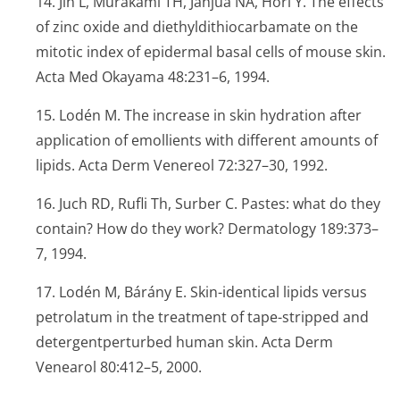
14. Jin L, Murakami TH, Janjua NA, Hori Y. The effects
of zinc oxide and diethyldithio­carbamate on the
mitotic index of epidermal basal cells of mouse skin.
Acta Med Okayama
48:231–6, 1994.
15. Lodén M. The increase in skin hydration after
application of emollients with different amounts of
lipids.
Acta Derm Venereol
72:327–30, 1992.
16. Juch RD, Rufli Th, Surber C. Pastes: what do they
contain? How do they work?
Dermatology
189:373–
7, 1994.
17. Lodén M, Bárány E. Skin-identical lipids versus
petrolatum in the treatment of tape-stripped and
detergentperturbed human skin.
Acta Derm
Venearol
80:412–5, 2000.