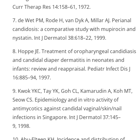
Curr Therap Res
14:158–61, 1972.
7. de Wet PM, Rode H, van Dyk A, Millar AJ. Perianal
candidosis: a comparative study with mupirocin and
nystatin.
Int J Dermatol
38:618–22, 1999.
8. Hoppe JE. Treatment of oropharyngeal candidiasis
and candidal diaper dermatitis in neonates and
infants: review and reappraisal.
Pediatr Infect Dis J
16:885–94, 1997.
9. Kwok YKC, Tay YK, Goh CL, Kamarudin A, Koh MT,
Seow CS. Epidemiology and
in vitro
activity of
antimycotics against candidal vaginal/skin/nail
infections in Singapore.
Int J Dermatol
37:145–
9, 1998.
10. Abu-Elteen KH. Incidence and distribution of