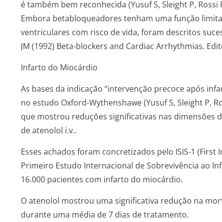
é também bem reconhecida (Yusuf S, Sleight P, Rossi P et
Embora betabloqueadores tenham uma função limitad
ventriculares com risco de vida, foram descritos suc
JM (1992) Beta-blockers and Cardiac Arrhythmias. Edit
Infarto do Miocárdio
As bases da indicação “intervenção precoce após inf
no estudo Oxford-Wythenshawe (Yusuf S, Sleight P, Rossi 
que mostrou reduções significativas nas dimensões do
de atenolol i.v..
Esses achados foram concretizados pelo ISIS-1 (First In
Primeiro Estudo Internacional de Sobrevivência ao I
16.000 pacientes com infarto do miocárdio.
O atenolol mostrou uma significativa redução na mort
durante uma média de 7 dias de tratamento.