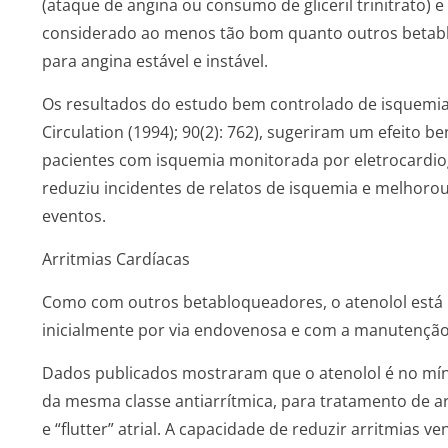
(ataque de angina ou consumo de gliceril trinitrato) e o
considerado ao menos tão bom quanto outros betabl
para angina estável e instável.
Os resultados do estudo bem controlado de isquemia s
Circulation (1994); 90(2): 762), sugeriram um efeito 
pacientes com isquemia monitorada por eletrocardio
reduziu incidentes de relatos de isquemia e melhorou 
eventos.
Arritmias Cardíacas
Como com outros betabloqueadores, o atenolol está i
inicialmente por via endovenosa e com a manutenção 
Dados publicados mostraram que o atenolol é no mín
da mesma classe antiarrítmica, para tratamento de arri
e “flutter” atrial. A capacidade de reduzir arritmias 