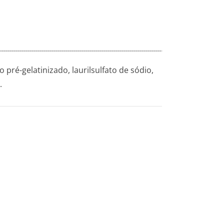
....­.............­.............­.............­.............­.............­.............­......50mg
pré-gelatinizado, laurilsulfato de sódio,
.