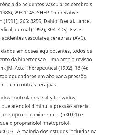
ência de acidentes vasculares cerebrais
 (1986); 293:1145; SHEP Cooperative
(1991); 265: 3255; Dahlof B et al. Lancet
dical Journal (1992); 304: 405). Esses
 acidentes vasculares cerebrais (AVC).
o dados em doses equipotentes, todos os
ento da hipertensão. Uma ampla revisão
nk JM. Acta Therapeutical (1992); 18 (4):
betabloqueadores em abaixar a pressão
nolol com outras terapias.
dos controlados e aleatorizados,
que atenolol diminui a pressão arterial
, metoprolol e oxiprenolol (p<0,01) e
o que o propranolol, metoprolol,
(p<0,05). A maioria dos estudos incluídos na