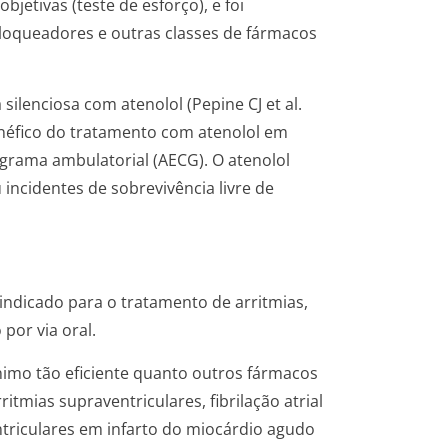
bjetivas (teste de esforço), e foi
oqueadores e outras classes de fármacos
ilenciosa com atenolol (Pepine CJ et al.
benéfico do tratamento com atenolol em
grama ambulatorial (AECG). O atenolol
incidentes de sobrevivência livre de
ndicado para o tratamento de arritmias,
por via oral.
imo tão eficiente quanto outros fármacos
tmias supraventriculares, fibrilação atrial
ventriculares em infarto do miocárdio agudo