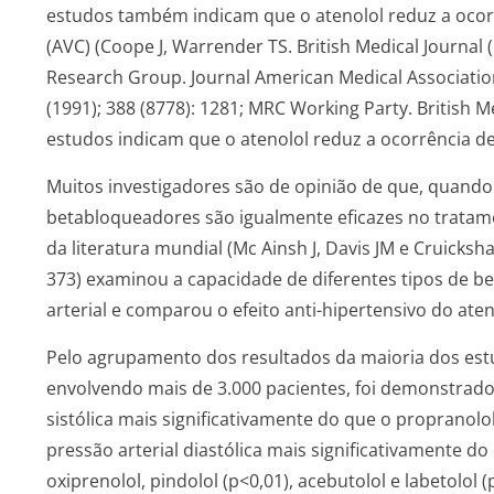
estudos também indicam que o atenolol reduz a ocorr
(AVC) (Coope J, Warrender TS. British Medical Journal
Research Group. Journal American Medical Association 
(1991); 388 (8778): 1281; MRC Working Party. British Me
estudos indicam que o atenolol reduz a ocorrência de
Muitos investigadores são de opinião de que, quand
betabloqueadores são igualmente eficazes no tratam
da literatura mundial (Mc Ainsh J, Davis JM e Cruicksha
373) examinou a capacidade de diferentes tipos de 
arterial e comparou o efeito anti-hipertensivo do ate
Pelo agrupamento dos resultados da maioria dos estu
envolvendo mais de 3.000 pacientes, foi demonstrado 
sistólica mais significativamente do que o propranolol
pressão arterial diastólica mais significativamente d
oxiprenolol, pindolol (p<0,01), acebutolol e labetolol 