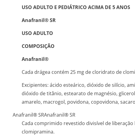
USO ADULTO E PEDIÁTRICO ACIMA DE 5 ANOS
Anafranil® SR
USO ADULTO
COMPOSIÇÃO
Anafranil®
Cada drágea contém 25 mg de cloridrato de clom
Excipientes: ácido esteárico, dióxido de silício, a
dióxido de titânio, estearato de magnésio, glicero
amarelo, macrogol, povidona, copovidona, sacarose
Anafranil® SR
Anafranil® SR
Cada comprimido revestido divisível de liberação
clomipramina.