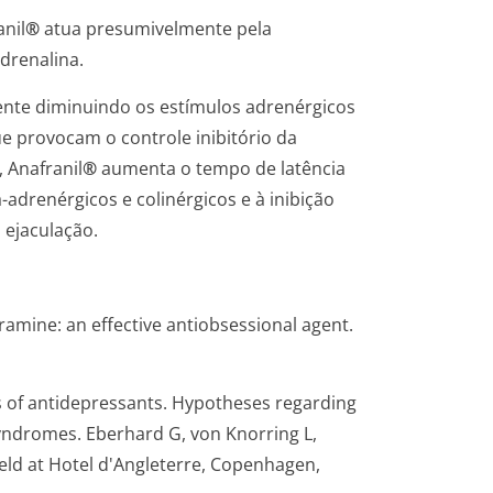
nil
®
atua presumivelmente pela
drenalina.
nte diminuindo os estímulos adrenérgicos
 provocam o controle inibitório da
 Anafranil
®
aumenta o tempo de latência
-adrenérgicos e colinérgicos e à inibição
 ejaculação.
ramine: an effective antiobsessional agent.
ts of antidepressants. Hypotheses regarding
Syndromes. Eberhard G, von Knorring L,
eld at Hotel d'Angleterre, Copenhagen,