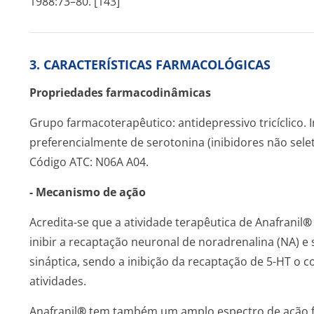
1988:73–80. [143]
3. CARACTERÍSTICAS FARMACOLÓGICAS
Propriedades farmacodinâmicas
Grupo farmacoterapêutico: antidepressivo tricíclico. 
preferencialmente de serotonina (inibidores não sel
Código ATC: N06A A04.
- Mecanismo de ação
Acredita-se que a atividade terapêutica de Anafranil
®
inibir a recaptação neuronal de noradrenalina (NA) e 
sináptica, sendo a inibição da recaptação de 5-HT o
atividades.
Anafranil
®
tem também um amplo espectro de ação far