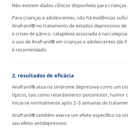
Não existem dados clínicos disponíveis para crianças 
Para crianças e adolescentes, não há evidências sufic
Anafranil
®
no tratamento de estados depressivos de et
e crises de pânico, cataplexia associada à narcolepsi
o uso de Anafranil
®
em crianças e adolescentes (de 0 
é recomendado.
2. resultados de eficácia
Anafranil
®
atua na síndrome depressiva como um tod
típicos, tais como retardamento psicomotor, humor d
inicia-se normalmente após 2–3 semanas de tratamen
Anafranil
®
também exerce um efeito específico na sí
seu efeito antidepressivo.