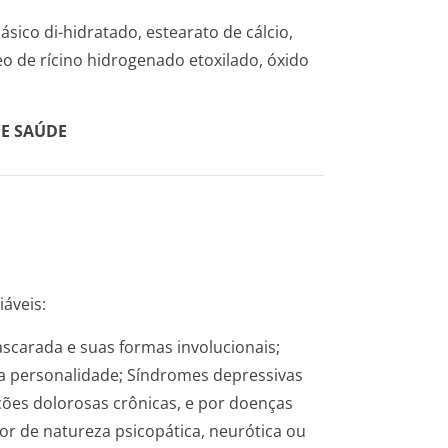
ibásico di-hidratado, estearato de cálcio,
eo de rícino hidrogenado etoxilado, óxido
DE SAÚDE
iáveis:
scarada e suas formas involucionais;
da personalidade; Síndromes depressivas
ções dolorosas crônicas, e por doenças
r de natureza psicopática, neurótica ou