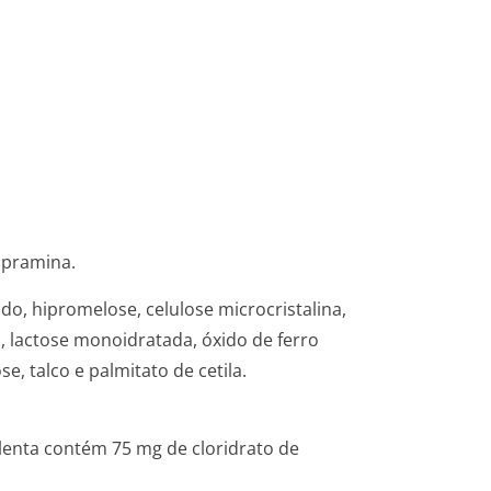
ipramina.
mido, hipromelose, celulose microcristalina,
l, lactose monoidratada, óxido de ferro
, talco e palmitato de cetila.
 lenta contém 75 mg de cloridrato de