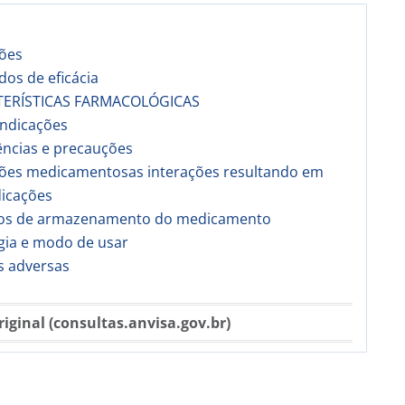
ções
ados de eficácia
TERÍSTICAS FARMACOLÓGICAS
indicações
ências e precauções
ações medicamentosas interações resultando em
dicações
dos de armazenamento do medicamento
gia e modo de usar
s adversas
riginal (consultas.anvisa.gov.br)