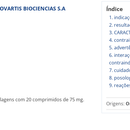
NOVARTIS BIOCIENCIAS S.A
Índice
1. indica
2. result
3. CARAC
4. contra
5. advert
6. inter
contrain
7. cuida
8. posolo
9. reaçõe
alagens com 20 comprimidos de 75 mg.
Origens:
O