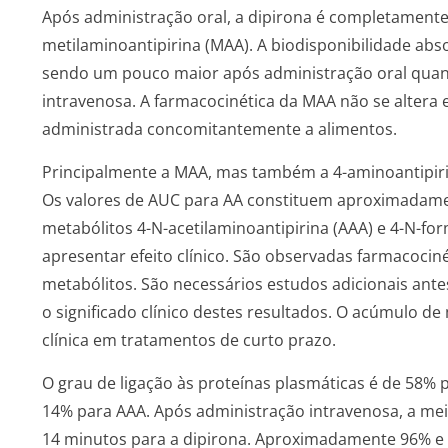
Após administração oral, a dipirona é completamente 
metilaminoanti­pirina (MAA). A biodisponibi­lidade 
sendo um pouco maior após administração oral qua
intravenosa. A farmacocinética da MAA não se altera
administrada concomitantemente a alimentos.
Principalmente a MAA, mas também a 4-aminoantipirina
Os valores de AUC para AA constituem aproximadame
metabólitos 4-N-acetilaminoan­tipirina (AAA) e 4-N-fo
apresentar efeito clínico. São observadas farmacociné
metabólitos. São necessários estudos adicionais ant
o significado clínico destes resultados. O acúmulo d
clínica em tratamentos de curto prazo.
O grau de ligação às proteínas plasmáticas é de 58%
14% para AAA. Após administração intravenosa, a me
14 minutos para a dipirona. Aproximadamente 96% e