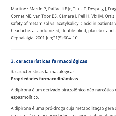
Martínez-Martín P, Raffaelli E Jr, Titus F, Despuig J, Fr
Cornet ME, van Toor BS, Cámara J, Peil H, Vix JM, Orti
safety of metamizol vs. acetylsalicylic acid in patient
headache: a randomized, double-blind, placebo- and ac
Cephalalgia. 2001 Jun;21(5):604–10.
3. características farmacológicas
3. características farmacológicas
Propriedades farmacodinâmicas
A dipirona é um derivado pirazolônico não narcótico c
espasmolítico.
A dipirona é uma pró-droga cuja metabolização gera 
quais há 2 com propriedades analgésicas: 4-metil-ami