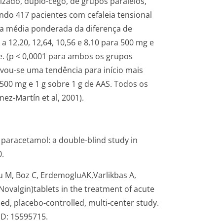
zado, duplo-cego, de grupos paralelos,
do 417 pacientes com cefaleia tensional
da média ponderada da diferença de
 12,20, 12,64, 10,56 e 8,10 para 500 mg e
te. (p < 0,0001 para ambos os grupos
rvou-se uma tendência para início mais
500 mg e 1 g sobre 1 g de AAS. Todos os
z-Martín et al, 2001).
 paracetamol: a double-blind study in
0.
 M, Boz C, ErdemogluAK,Var­likbas A,
(Novalgin)tablets in the treatment of acute
ed, placebo-controlled, multi-center study.
ID: 15595715.