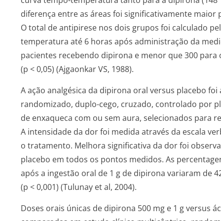
curva tempo-temperatura tanto para a dipirona (148°
diferença entre as áreas foi significativamente maior
O total de antipirese nos dois grupos foi calculado 
temperatura até 6 horas após administração da medic
pacientes recebendo dipirona e menor que 300 para
(p < 0,05) (Ajgaonkar VS, 1988).
A ação analgésica da dipirona oral versus placebo foi 
randomizado, duplo-cego, cruzado, controlado por pl
de enxaqueca com ou sem aura, selecionados para rece
A intensidade da dor foi medida através da escala verb
o tratamento. Melhora significativa da dor foi obse
placebo em todos os pontos medidos. As percentagens 
após a ingestão oral de 1 g de dipirona variaram de 
(p < 0,001) (Tulunay et al, 2004).
Doses orais únicas de dipirona 500 mg e 1 g versus ácid