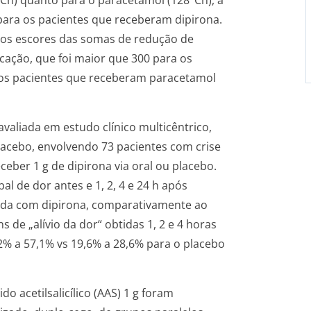
Ch) quanto para o paracetamol (128°Ch), a
 para os pacientes que receberam dipirona.
pelos escores das somas de redução de
ação, que foi maior que 300 para os
 os pacientes que receberam paracetamol
avaliada em estudo clínico multicêntrico,
acebo, envolvendo 73 pacientes com crise
ber 1 g de dipirona via oral ou placebo.
al de dor antes e 1, 2, 4 e 24 h após
rvada com dipirona, comparativamente ao
de „alívio da dor“ obtidas 1, 2 e 4 horas
42% a 57,1% vs 19,6% a 28,6% para o placebo
o acetilsalicílico (AAS) 1 g foram