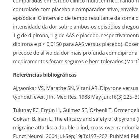
comparadas em estudo clínico multicêntrico, randomi
controlado com placebo e comparador ativo, envolven
episódica. O intervalo de tempo resultante da soma 
intensidade da dor sobre ambos os episódios chegou a
1 g de dipirona, 1 g de AAS e placebo, respectivamen
dipirona e p < 0,0150 para AAS versus placebo). Obse
precoce de alívio da dor mais profunda com dipirona 
medicamentos foram seguros e bem tolerados (Martíne
Referências bibliográficas
Ajgaonkar VS, Marathe SN, Virani AR. Dipyrone versus
typhoid fever. J Int Med Res. 1988 May-Jun;16(3):225–3
Tulunay FC, Ergün H, Gülmez SE, Ozbenli T, Ozmenoglu
Goksan B, Inan L. The efficacy and safety of dipyrone 
migraine attacks: a double-blind, cross-over,randomiz
Funct Neurol. 2004 Jul-Sep;19(3):197–202. PubMed PM