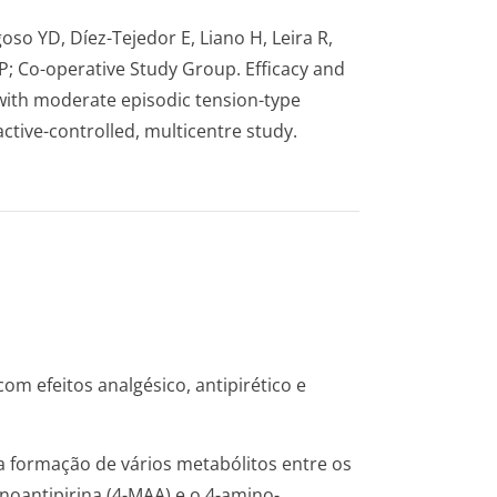
agoso YD, Díez-Tejedor E, Liano H, Leira R,
z P; Co-operative Study Group. Efficacy and
s with moderate episodic tension-type
tive-controlled, multicentre study.
om efeitos analgésico, antipirético e
a formação de vários metabólitos entre os
noantipirina (4-MAA) e o 4-amino-