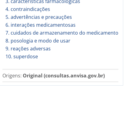
3. características farmacológicas
4. contraindicações
5. advertências e precauções
6. interações medicamentosas
7. cuidados de armazenamento do medicamento
8. posologia e modo de usar
9. reações adversas
10. superdose
Origens:
Original (consultas.anvisa.gov.br)