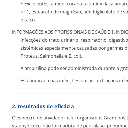
* Excipientes: amido, corante alumínio laca amarel
n° 1, estearato de magnésio, amidoglicolato de só
e talco.
INFORMAÇÕES AOS PROFISSIONAIS DE SAÚDE 1. INDI
Infecções do trato urinário, respiratório, digestivo
sistêmicas especialmente causadas por germes d
Proteus, Salmonella e E. coli.
A ampicilina pode ser administrada durante a gra
Está indicada nas infecções bucais, extrações infe
2. resultados de eficácia
O espectro de atividade inclui organismos Gram-positi
staphylococci não formadora de penicilase, pneumococ