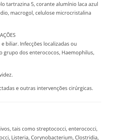
o tartrazina 5, corante alumínio laca azul
dio, macrogol, celulose microcristalina
CAÇÕES
 e biliar. Infecções localizadas ou
o grupo dos enterococos, Haemophilus,
videz.
ctadas e outras intervenções cirúrgicas.
vos, tais como streptococci, enterococci,
ci, Listeria, Corynobacterium, Clostridia,