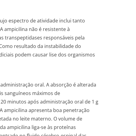
ujo espectro de atividade inclui tanto
 ampicilina não é resistente à
 as transpeptidases responsáveis pela
Como resultado da instabilidade do
diciais podem causar lise dos organismos
 administração oral. A absorção é alterada
eis sanguíneos máximos de
0 minutos após administração oral de 1 g
s. A ampicilina apresenta boa penetração
cretada no leite materno. O volume de
 da ampicilina liga-se às proteínas
ontrado no fluido cérebro-espinal das