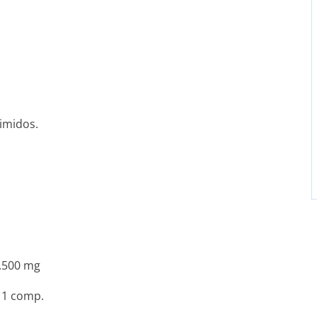
imidos.
..­...500 mg
...­.. 1 comp.