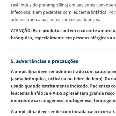
rash induzido por ampicilina) em pacientes com doen
infecciosa, e em pacientes com leucemia linfática. Por
administrada à pacientes com estas doenças.
ATENÇÃO: Este produto contém o corante amarelo
brônquica, especialmente em pessoas alérgicas ao ác
5. advertências e precauções
A ampicilina deve ser administrado com cautela e
(asma brônquica, urticária ou febre do feno). Dura
usado quando estritamente indicado. Pacientes c
leucemia linfática e AIDS apresentam grande risc
indícios de carcinogênese, mutagênese, teratogênes
A ampicilina deve ser descontinuada caso ocorra r