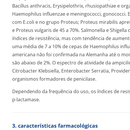
Bacillus anthracis, Erysipelothrix, rhusiopathiae e o
Haemophilus influenzae e meningococci, gonococci. Ex
com E.coli e no grupo Proteus; Proteus mirabilis apre
e Proteus vulgaris de 45 a 70%. Salmonella e Shigell
índices de resistência, mas com tendência de aument
uma média de 7 a 10% de cepas de Haemophilus influe
americana não foi confirmada na Alemanha até o mome
são abaixo de 2%. O espectro de atividade da ampici
Citrobacter Klebsiella, Enterobacter Serratia, Provide
organismos formadores de penicilase.
Dependendo da frequência do uso, os índices de resi
p-lactamase.
3. características farmacológicas