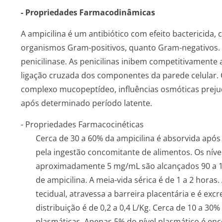
- Propriedades Farmacodinâmicas
A ampicilina é um antibiótico com efeito bactericida, c
organismos Gram-positivos, quanto Gram-negativos. A
penicilinase. As penicilinas inibem competitivamente
ligação cruzada dos componentes da parede celular. 
complexo mucopeptídeo, influências osmóticas preju
após determinado período latente.
- Propriedades Farmacocinéticas
Cerca de 30 a 60% da ampicilina é absorvida após
pela ingestão concomitante de alimentos. Os nív
aproximadamente 5 mg/mL são alcançados 90 a 12
de ampicilina. A meia-vida sérica é de 1 a 2 hora
tecidual, atravessa a barreira placentária e é ex
distribuição é de 0,2 a 0,4 L/Kg. Cerca de 10 a 30%
plasmáticas. Apenas 5% do nível plasmático é enc