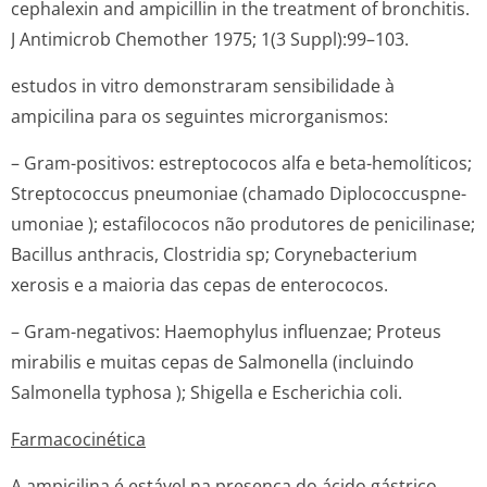
cephalexin and ampicillin in the treatment of bronchitis.
J Antimicrob Chemother 1975; 1(3 Suppl):99–103.
estudos in vitro demonstraram sensibilidade à
ampicilina para os seguintes microrganismos:
– Gram-positivos:
estreptococos alfa e beta-hemolíticos;
Streptococcus pneumoniae
(chamado
Diplococcuspne­
umoniae
); estafilococos não produtores de penicilinase;
Bacillus anthracis, Clostridia sp; Corynebacterium
xerosis
e a maioria das
cepas de enterococos
.
– Gram-negativos:
Haemophylus influenzae; Proteus
mirabilis
e muitas
cepas de Salmonella
(incluindo
Salmonella typhosa
);
Shigella e Escherichia coli
.
Farmacocinética
A ampicilina é estável na presença do ácido gástrico,