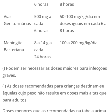
6 horas
8 horas
Vias
500 mg a
50–100 mg/kg/dia em
Geniturinárias
cada
doses iguais em cada 6 a
6 horas
8 horas
Meningite
8 a 14 g a
100 a 200 mg/kg/dia
Bacteriana
cada
24 horas
() Podem ser necessárias doses maiores para infecções
graves.
( ) As doses recomendadas para crianças destinam-se
àquelas cujo peso não resulte em doses mais altas que
para adultos.
Doses menores que as recomendadas na tabela acima