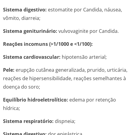
Sistema digestivo:
estomatite por Candida, náusea,
vômito, diarreia;
Sistema geniturinário:
vulvovaginite por Candida.
Reações incomuns (>1/1000 e <1/100):
Sistema cardiovascular:
hipotensão arterial;
Pele:
erupção cutânea generalizada, prurido, urticária,
reações de hipersensibilidade, reações semelhantes à
doença do soro;
Equilíbrio hidroeletrolítico:
edema por retenção
hídrica;
Sistema respiratório:
dispneia;
Sistema digestivo:
dor epigástrica.