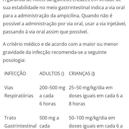
sua estabilidade no meio gastrintestinal indica a via oral
para a administração da ampicilina. Quando não é
possível a administração por via oral, usar a via injetável,
passando à via oral assim que possível.
A critério médico e de acordo com a maior ou menor
gravidade da infecção recomenda-se a seguinte
posologia:
INFECÇÃO
ADULTOS (
)
CRIANÇAS (
)
Vias
200–500 mg
25–50 mg/kg/dia em
Respiratórias
a cada
doses iguais em cada 6 a
6 horas
8 horas
Trato
500 mg a
50–100 mg/kg/dia em
Gastrintestinal
cada
doses iguais em cada 6 a