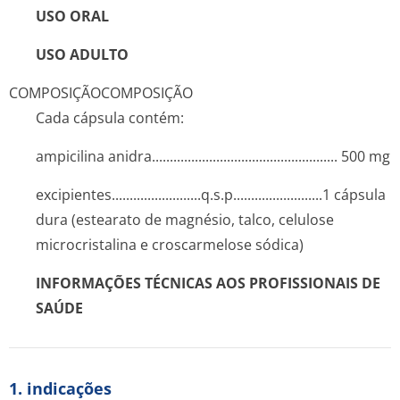
USO ORAL
USO ADULTO
COMPOSIÇÃO
COMPOSIÇÃO
Cada cápsula contém:
ampicilina anidra.......­.............­.............­.............­...... 500 mg
excipientes..­.............­..........q.s­.p...........­.............­.1 cápsula
dura (estearato de magnésio, talco, celulose
microcristalina e croscarmelose sódica)
INFORMAÇÕES TÉCNICAS AOS PROFISSIONAIS DE
SAÚDE
1. indicações