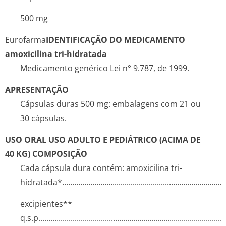
500 mg
Eurofarma
IDENTIFICAÇÃO DO MEDICAMENTO
amoxicilina tri-hidratada
Medicamento genérico Lei n° 9.787, de 1999.
APRESENTAÇÃO
Cápsulas duras 500 mg: embalagens com 21 ou
30 cápsulas.
USO ORAL
USO ADULTO E PEDIÁTRICO (ACIMA DE
40 KG)
COMPOSIÇÃO
Cada cápsula dura contém: amoxicilina tri-
hidratada*...­.............­.............­.............­.............­.............­............
excipientes**
q.s.p........­.............­.............­.............­.............­.............­.............­........