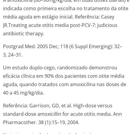
A amoxicilina (80–90mg/kg/dia, em duas doses diárias) é
indicada como primeira escolha no tratamento da otite
média aguda em estágio inicial. Referência: Casey
JR.Treating acute otitis media post-PCV-7: judicious
antibiotic therapy.
Postgrad Med. 2005 Dec; 118 (6 Suppl Emerging): 32–
3, 24–31.
Um estudo duplo-cego, randomizado demonstrou
eficácia clínica em 90% dos pacientes com otite média
aguda, quando tratados com amoxicilina nas doses de
40 a 45 mg/kg/dia.
Referência: Garrison, GD, et al. High-dose versus
standard-dose amoxicillin for acute otitis media. Ann
Pharmacother. 38 (1):15–19, 2004.