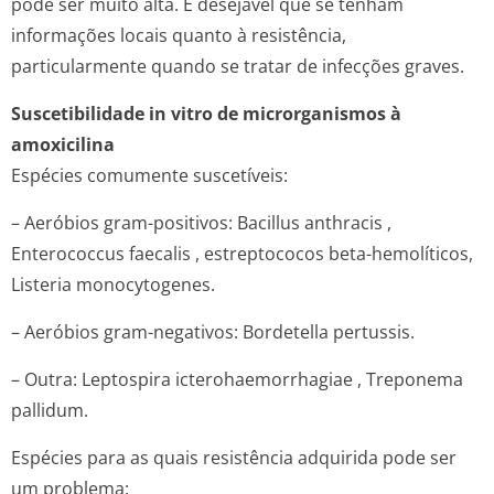
pode ser muito alta. É desejável que se tenham
informações locais quanto à resistência,
particularmente quando se tratar de infecções graves.
Suscetibilidade
in vitro
de microrganismos à
amoxicilina
Espécies comumente suscetíveis:
– Aeróbios gram-positivos:
Bacillus anthracis
,
Enterococcus faecalis
, estreptococos beta-hemolíticos,
Listeria monocytogenes
.
– Aeróbios gram-negativos:
Bordetella pertussis
.
– Outra:
Leptospira icterohaemorrha­giae
,
Treponema
pallidum
.
Espécies para as quais resistência adquirida pode ser
um problema: