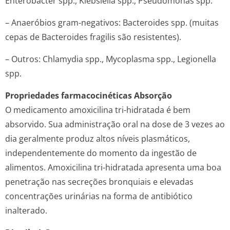
Enterobacter spp., Klebsiella spp., Pseudomonas spp.
– Anaeróbios gram-negativos:
Bacteroides spp.
(muitas
cepas de
Bacteroides fragilis
são resistentes).
– Outros:
Chlamydia spp., Mycoplasma spp., Legionella
spp
.
Propriedades farmacocinéticas
Absorção
O medicamento amoxicilina tri-hidratada é bem
absorvido. Sua administração oral na dose de 3 vezes ao
dia geralmente produz altos níveis plasmáticos,
independentemente do momento da ingestão de
alimentos. Amoxicilina tri-hidratada apresenta uma boa
penetração nas secreções bronquiais e elevadas
concentrações urinárias na forma de antibiótico
inalterado.