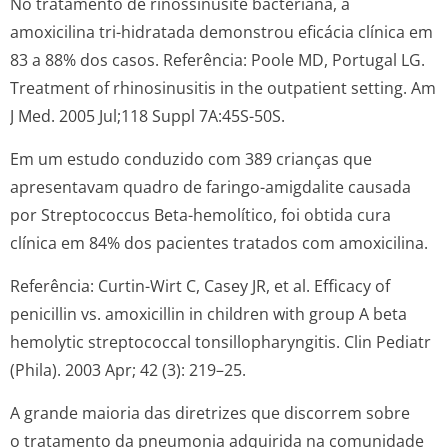
No tratamento de rinossinusite bacteriana, a
amoxicilina tri-hidratada demonstrou eficácia clínica em
83 a 88% dos casos. Referência: Poole MD, Portugal LG.
Treatment of rhinosinusitis in the outpatient setting. Am
J Med. 2005 Jul;118 Suppl 7A:45S-50S.
Em um estudo conduzido com 389 crianças que
apresentavam quadro de faringo-amigdalite causada
por
Streptococcus
Beta-hemolítico, foi obtida cura
clínica em 84% dos pacientes tratados com amoxicilina.
Referência: Curtin-Wirt C, Casey JR, et al. Efficacy of
penicillin vs. amoxicillin in children with group A beta
hemolytic
streptococcal tonsillopharyn­gitis.
Clin Pediatr
(Phila). 2003 Apr; 42 (3): 219–25.
A grande maioria das diretrizes que discorrem sobre
o tratamento da pneumonia adquirida na comunidade