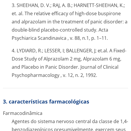
3. SHEEHAN, D. V.; RAJ, A. B.; HARNETT-SHEEHAN, K.;
et. al. The relative efficacy of high-dose buspirone
and alprazolam in the treatment of panic disorder: a
double-blind placebo-controlled study.
Acta
Psychiarica Scandinavica
, v. 88, n.1, p. 1–11.
4. LYDIARD, R.; LESSER, I; BALLENGER, J; et.al. A Fixed-
Dose Study of Alprazolam 2 mg, Alprazolam 6 mg,
and Placebo in Panic Disorder.
Journal of Clinical
Psychopharmacology
, v. 12, n. 2, 1992.
3. características farmacológicas
Farmacodinâmica
Agentes do sistema nervoso central da classe de 1,4-
benzodiazepínicos presumivelmente, exercem seus