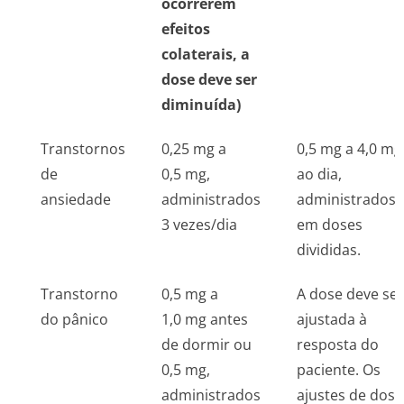
ocorrerem
efeitos
colaterais, a
dose deve ser
diminuída)
Transtornos
0,25 mg a
0,5 mg a 4,0 mg
de
0,5 mg,
ao dia,
ansiedade
administrados
administrados
3 vezes/dia
em doses
divididas.
Transtorno
0,5 mg a
A dose deve ser
do pânico
1,0 mg antes
ajustada à
de dormir ou
resposta do
0,5 mg,
paciente. Os
administrados
ajustes de dose