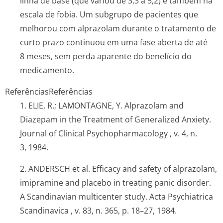
linha de base (que variou de 3,3 a 5,2) e também na
escala de fobia. Um subgrupo de pacientes que
melhorou com alprazolam durante o tratamento de
curto prazo continuou em uma fase aberta de até
8 meses, sem perda aparente do benefício do
medicamento.
Referências
Referências
1. ELIE, R.; LAMONTAGNE, Y. Alprazolam and
Diazepam in the Treatment of Generalized Anxiety.
Journal of Clinical Psychopharmacology
, v. 4, n.
3, 1984.
2. ANDERSCH et al. Efficacy and safety of alprazolam,
imipramine and placebo in treating panic disorder.
A Scandinavian multicenter study.
Acta Psychiatrica
Scandinavica
, v. 83, n. 365, p. 18–27, 1984.