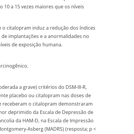
o 10 a 15 vezes maiores que os níveis
o citalopram induz a redução dos índices
ro de implantações e a anormalidades no
íveis de exposição humana.
rcinogênico.
erada a grave) critérios do DSM-III-R,
ente placebo ou citalopram nas doses de
e receberam o citalopram demonstraram
mor deprimido da Escala de Depressão de
ancolia da HAM-D, na Escala de Impressão
 Montgomery-Asberg (MADRS) (resposta; p <