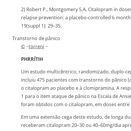
2) Robert P., Montgomery S.A. Citalopram in doses
relapse prevention: a placebo-controlled 6 month
19(suppl 1): 29–35.
Transtorno de pânico
©
~
torreni
~
PHRRÍTIH
Um estudo multicêntrico, randomizado, duplo-ce
incluiu 475 pacientes com transtorno do pânico 
o citalopram ao placebo e à clomipramina. A resp
1 para o item ataque de pânico na Escala de Ansi
foram obtidos com o citalopram, em doses entre 
Em uma extensão cega deste estudo, de longa du
receberam citalopram 20–30 ou 40–60mg/dia apre