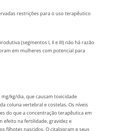
rvadas restrições para o uso terapêutico
dutiva (segmentos I, II e III) não há razão
opram em mulheres com potencial para
 mg/kg/dia, que causam toxicidade
 coluna vertebral e costelas. Os níveis
res do que a concentração terapêutica em
feito na fertilidade, gravidez e
s filhotes nascidos. O citalopram e seus