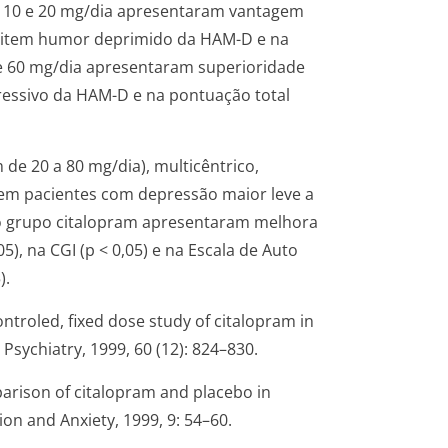
de 10 e 20 mg/dia apresentaram vantagem
o item humor deprimido da HAM-D e na
e 60 mg/dia apresentaram superioridade
ressivo da HAM-D e na pontuação total
 de 20 a 80 mg/dia), multicêntrico,
 em pacientes com depressão maior leve a
 do grupo citalopram apresentaram melhora
05), na CGI (p < 0,05) e na Escala de Auto
).
ontroled, fixed dose study of citalopram in
Psychiatry, 1999, 60 (12): 824–830.
mparison of citalopram and placebo in
on and Anxiety, 1999, 9: 54–60.