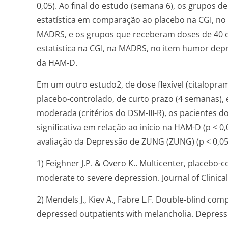
0,05). Ao final do estudo (semana 6), os grupos 
estatística em comparação ao placebo na CGI, n
MADRS, e os grupos que receberam doses de 40 
estatística na CGI, na MADRS, no item humor dep
da HAM-D.
Em um outro estudo2, de dose flexível (citalopram
placebo-controlado, de curto prazo (4 semanas),
moderada (critérios do DSM-III-R), os pacientes
significativa em relação ao início na HAM-D (p < 0,
avaliação da Depressão de ZUNG (ZUNG) (p < 0,05
1) Feighner J.P. & Overo K.. Multicenter, placebo-c
moderate to severe depression. Journal of Clinical 
2) Mendels J., Kiev A., Fabre L.F. Double-blind co
depressed outpatients with melancholia. Depressi