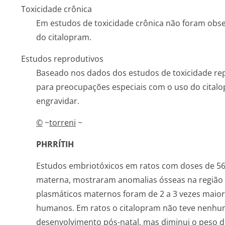
Toxicidade crônica
Em estudos de toxicidade crônica não foram obse
do citalopram.
Estudos reprodutivos
Baseado nos dados dos estudos de toxicidade repro
para preocupações especiais com o uso do cital
engravidar.
©
~
torreni
~
PHRRÍTIH
Estudos embriotóxicos em ratos com doses de 56
materna, mostraram anomalias ósseas na região da
plasmáticos maternos foram de 2 a 3 vezes maio
humanos. Em ratos o citalopram não teve nenhum e
desenvolvimento pós-natal, mas diminui o peso do