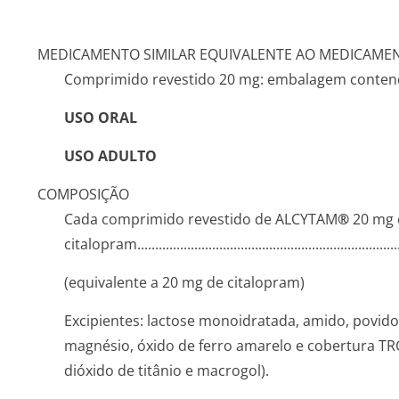
MEDICAMENTO SIMILAR EQUIVALENTE AO MEDICAMEN
Comprimido revestido 20 mg: embalagem contend
USO ORAL
USO ADULTO
COMPOSIÇÃO
Cada comprimido revestido de ALCYTAM
®
20 mg 
citalopram...­.............­.............­.............­.............­.............­.
(equivalente a 20 mg de citalopram)
Excipientes: lactose monoidratada, amido, povido
magnésio, óxido de ferro amarelo e cobertura TRC A
dióxido de titânio e macrogol).