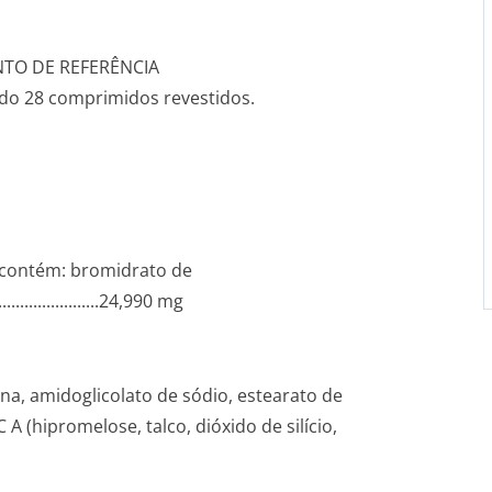
TO DE REFERÊNCIA
o 28 comprimidos revestidos.
contém: bromidrato de
............­.............­..24,990 mg
na, amidoglicolato de sódio, estearato de
 (hipromelose, talco, dióxido de silício,