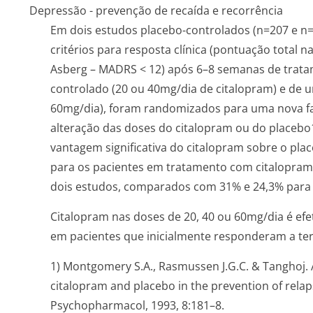
Depressão - prevenção de recaída e recorrência
Em dois estudos placebo-controlados (n=207 e n
critérios para resposta clínica (pontuação total
Asberg – MADRS < 12) após 6–8 semanas de trata
controlado (20 ou 40mg/dia de citalopram) e de 
60mg/dia), foram randomizados para uma nova f
alteração das doses do citalopram ou do placeb
vantagem significativa do citalopram sobre o plac
para os pacientes em tratamento com citalopram 
dois estudos, comparados com 31% e 24,3% para 
Citalopram nas doses de 20, 40 ou 60mg/dia é ef
em pacientes que inicialmente responderam a ter
1) Montgomery S.A., Rasmussen J.G.C. & Tanghoj.
citalopram and placebo in the prevention of relaps
Psychopharmacol, 1993, 8:181–8.