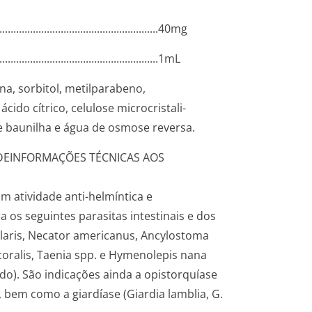
........­.............­.............­.............­..........40mg
.­.............­.............­.............­.............­..1mL
ona, sorbitol, metilparabeno,
cido cítrico, celulose microcristali­
e baunilha e água de osmose reversa.
DE
INFORMAÇÕES TÉCNICAS AOS
 atividade anti-helmíntica e
 os seguintes parasitas intestinais e dos
ularis, Necator americanus, Ancylostoma
oralis, Taenia spp.
e
Hymenolepis nana
do). São indicações ainda a opistorquíase
 bem como a giardíase (
Giardia lamblia, G.