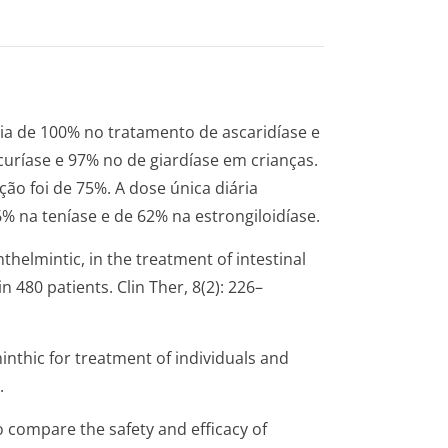
ia de 100% no tratamento de ascaridíase e
curíase e 97% no de giardíase em crianças.
ção foi de 75%. A dose única diária
86% na teníase e de 62% na estrongiloidíase.
thelmintic, in the treatment of intestinal
 480 patients. Clin Ther, 8(2): 226–
nthic for treatment of individuals and
.
o compare the safety and efficacy of