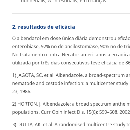
duodenalis, G. intestinalis)
em crianças.
2. resultados de eficácia
O albendazol em dose única diária demonstrou eficác
enterobíase, 92% no de ancilostomíase, 90% no de tri
No tratamento contra
Necator americanus
a erradica
utilizada por três dias consecutivos teve eficácia de 
1) JAGOTA, SC. et al. Albendazole, a broad-spectrum an
nematode and cestode infection: a multicenter study in
23, 1986.
2) HORTON, J. Albendazole: a broad spectrum anthelmi
populations. Curr Opin Infect Dis, 15(6): 599–608, 2002
3) DUTTA, AK. et al. A randomised multicentre study t