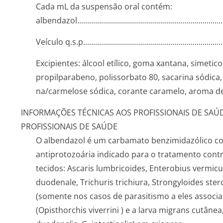
Cada mL da suspensão oral contém:
albendazol...­.............­.............­.............­.............­.............­.....
Veículo q.s.p........­.............­.............­.............­.............­............
Excipientes: álcool etílico, goma xantana, simetic
propilparabeno, polissorbato 80, sacarina sódica, á
na/carmelose sódica, corante caramelo, aroma d
INFORMAÇÕES TÉCNICAS AOS PROFISSIONAIS DE SAÚ
PROFISSIONAIS DE SAÚDE
O albendazol é um carbamato benzimidazólico com
antiprotozoária indicado para o tratamento contra
tecidos:
Ascaris lumbricoides, Enterobius vermic
duodenale, Trichuris trichiura, Strongyloides sterc
(somente nos casos de parasitismo a eles associa
(
Opisthorchis viverrini
) e a
larva migrans
cutânea,