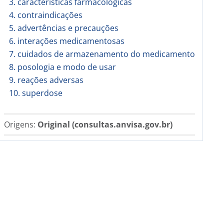
3. características farmacológicas
4. contraindicações
5. advertências e precauções
6. interações medicamentosas
7. cuidados de armazenamento do medicamento
8. posologia e modo de usar
9. reações adversas
10. superdose
Origens:
Original (consultas.anvisa.gov.br)