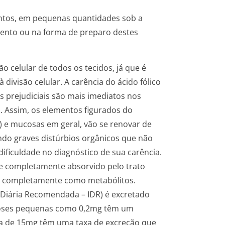
entos, em pequenas quantidades sob a
mento ou na forma de preparo destes
ão celular de todos os tecidos, já que é
ivisão celular. A carência do ácido fólico
os prejudiciais são mais imediatos nos
. Assim, os elementos figurados do
o) e mucosas em geral, vão se renovar de
ando graves distúrbios orgânicos que não
dificuldade no diagnóstico de sua carência.
se completamente absorvido pelo trato
ase completamente como metabólitos.
o Diária Recomendada – IDR) é excretado
. Doses pequenas como 0,2mg têm um
ima de 15mg têm uma taxa de excreção que