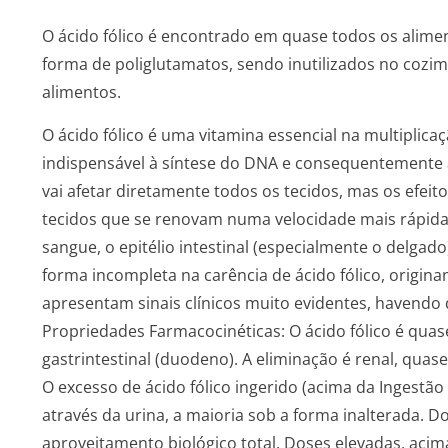
O ácido fólico é encontrado em quase todos os alim
forma de poliglutamatos, sendo inutilizados no cozi
alimentos.
O ácido fólico é uma vitamina essencial na multiplicaç
indispensável à síntese do DNA e consequentemente à d
vai afetar diretamente todos os tecidos, mas os efeit
tecidos que se renovam numa velocidade mais rápida
sangue, o epitélio intestinal (especialmente o delgad
forma incompleta na carência de ácido fólico, origin
apresentam sinais clínicos muito evidentes, havendo 
Propriedades Farmacocinéticas: O ácido fólico é qua
gastrintestinal (duodeno). A eliminação é renal, qu
O excesso de ácido fólico ingerido (acima da Ingestã
através da urina, a maioria sob a forma inalterada
aproveitamento biológico total. Doses elevadas, ac