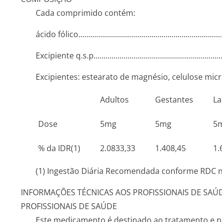
Cada comprimido contém:
ácido fólico.......­.............­.............­.............­.............­.............­.
Excipiente q.s.p........­.............­.............­.............­.............­..
Excipientes: estearato de magnésio, celulose micr
Adultos
Gestantes
La
Dose
5mg
5mg
5
% da IDR(1)
2.0833,33
1.408,45
1.
(1) Ingestão Diária Recomendada conforme RDC n
INFORMAÇÕES TÉCNICAS AOS PROFISSIONAIS DE SAÚ
PROFISSIONAIS DE SAÚDE
Este medicamento é destinado ao tratamento e p