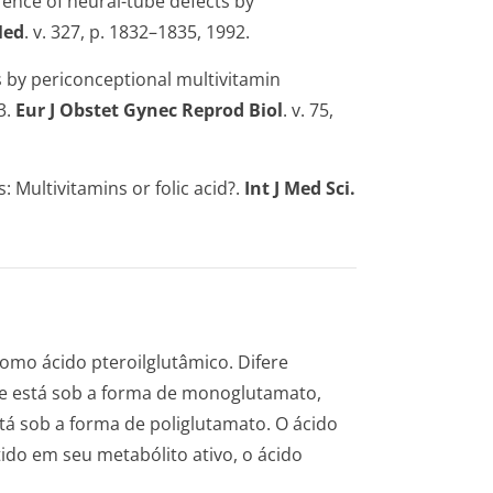
rrence of neural-tube defects by
Med
. v. 327, p. 1832–1835, 1992.
s by periconceptional multivitamin
3.
Eur J Obstet Gynec Reprod Biol
. v. 75,
: Multivitamins or folic acid?.
Int J Med Sci.
mo ácido pteroilglutâmico. Difere
ue está sob a forma de monoglutamato,
tá sob a forma de poliglutamato. O ácido
ido em seu metabólito ativo, o ácido