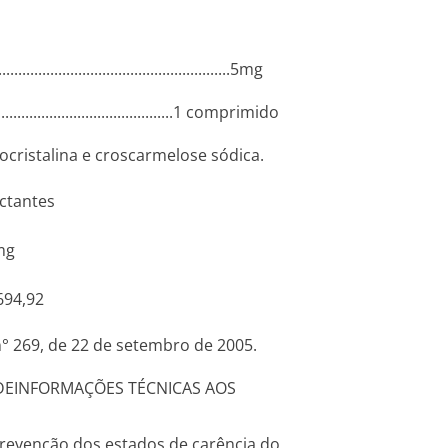
............­.............­.............­.............­......5mg
...........­.............­.............­.........1 com­primido
ocristalina e croscarmelose sódica.
ctantes
mg
694,92
° 269, de 22 de setembro de 2005.
DE
INFORMAÇÕES TÉCNICAS AOS
revenção dos estados de carência do