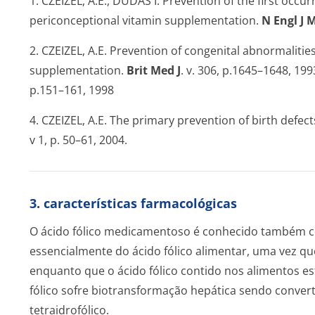
1. CZEIZEL, A.E., DUDÁS I. Prevention of the first occu
periconceptional vitamin supplementation.
N Engl J 
2. CZEIZEL, A.E. Prevention of congenital abnormalitie
supplementation.
Brit Med J
. v. 306, p.1645–1648, 199
p.151–161, 1998
4. CZEIZEL, A.E. The primary prevention of birth defects
v 1, p. 50–61, 2004.
3. características farmacológicas
O ácido fólico medicamentoso é conhecido também co
essencialmente do ácido fólico alimentar, uma vez q
enquanto que o ácido fólico contido nos alimentos es
fólico sofre biotransformação hepática sendo convert
tetraidrofólico.