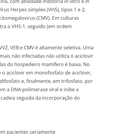
ina, com atividade inibitória
in vitro
e
in
vírus
Herpes simplex
(VHS), tipos 1 e 2;
citomegalovirus (CMV). Em culturas
ontra o VHS-1, seguido (em ordem
, VVZ, VEB e CMV é altamente seletiva. Uma
ais não infectadas não utiliza o aciclovir
lulas do hospedeiro mamífero é baixa. No
 o aciclovir em monofosfato de aciclovir,
fosfato e, finalmente, em trifosfato, por
com a DNA-polimerase viral e inibe a
a cadeia seguida da incorporação do
 em pacientes seriamente