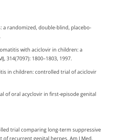
is: a randomized, double-blind, placebo-
.
omatitis with aciclovir in children: a
J, 314(7097): 1800–1803, 1997.
s in children: controlled trial of aciclovir
l of oral acyclovir in first-episode genital
olled trial comparing long-term suppressive
 of recurrent genital herpes. Am J Med,