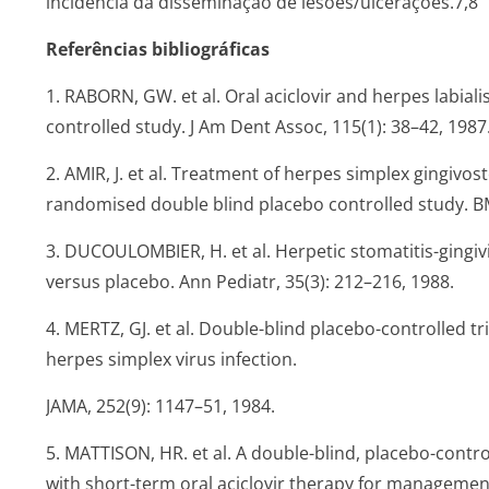
incidência da disseminação de lesões/ulcerações­.7,8
Referências bibliográficas
1. RABORN, GW. et al. Oral aciclovir and herpes labial
controlled study. J Am Dent Assoc, 115(1): 38–42, 1987
2. AMIR, J. et al. Treatment of herpes simplex gingivost
randomised double blind placebo controlled study. BM
3. DUCOULOMBIER, H. et al. Herpetic stomatitis-gingiviti
versus placebo. Ann Pediatr, 35(3): 212–216, 1988.
4. MERTZ, GJ. et al. Double-blind placebo-controlled tria
herpes simplex virus infection.
JAMA, 252(9): 1147–51, 1984.
5. MATTISON, HR. et al. A double-blind, placebo-contr
with short-term oral aciclovir therapy for management