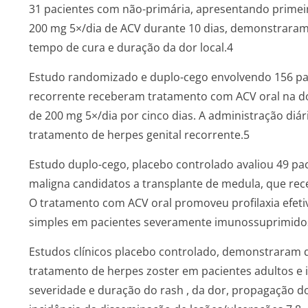
31 pacientes com não-primária, apresentando primeir
200 mg 5×/dia de ACV durante 10 dias, demonstraram 
tempo de cura e duração da dor local.4
Estudo randomizado e duplo-cego envolvendo 156 pac
recorrente receberam tratamento com ACV oral na d
de 200 mg 5×/dia por cinco dias. A administração diár
tratamento de herpes genital recorrente.5
Estudo duplo-cego, placebo controlado avaliou 49 p
maligna candidatos a transplante de medula, que re
O tratamento com ACV oral promoveu profilaxia efetiv
simples em pacientes severamente imunossuprimidos 
Estudos clínicos placebo controlado, demonstraram q
tratamento de herpes zoster em pacientes adultos e
severidade e duração do
rash
, da dor, propagação d