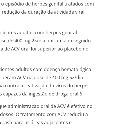
o episódio de herpes genital tratados com
redução da duração da atividade viral,
ientes adultos com herpes genital
ose de 400 mg 2×/dia por um ano seguido
ia de ACV oral foi superior ao placebo no
acientes adultos com doença hematológica
ceberam ACV na dose de 400 mg 5×/dia.
a contra a reativação do vírus do herpes
capazes da ingestão de droga oral.6
ue administração oral de ACV é efetivo no
 idosos. O tratamento com ACV reduziu a
o
rash
para as áreas adjacentes e