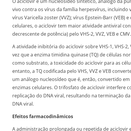
O aciclovir é um nucleosídeo sintético, análogo da pur
vivo
contra os vírus da família herpesvírus, incluindo 
vírus
Varicella zoster
(VVZ); vírus
Epstein-Barr
(VEB) e 
celulares, o aciclovir tem maior atividade antiviral c
decrescente de potência) pelo VHS-2, VVZ, VEB e CMV.
A atividade inibitória do aciclovir sobre VHS-1, VHS-2
vez que a enzima timidina quinase (TQ) de células norm
como substrato, a toxicidade do aciclovir para as cé
entanto, a TQ codificada pelo VHS, VVZ e VEB converte
um análogo nucleosídeo que é, então, convertido em di
enzimas celulares. O trifosfato de aciclovir interfere 
replicação do DNA viral, resultando na terminação d
DNA viral.
Efeitos farmacodinâmicos
A administração prolongada ou repetida de aciclovir