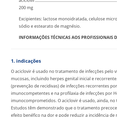
aciclovir....­.............­.............­.............­.............­.............­.............
200 mg
Excipientes: lactose monoidratada, celulose micro
sódio e estearato de magnésio.
INFORMAÇÕES TÉCNICAS AOS PROFISSIONAIS 
1. indicações
O aciclovir é usado no tratamento de infecções pelo 
mucosas, incluindo herpes genital inicial e recorren
(prevenção de recidivas) de infecções recorrentes po
imunocompetentes e na profilaxia de infecções por
H
imunocomprometidos. O aciclovir é usado, ainda, no 
Estudos têm demonstrado que o tratamento precoce 
efeito benéfico na dor e pode reduzir a incidência de