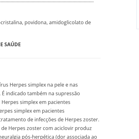
­.............­.............­.............­.............­.............­.......
cristalina, povidona, amidoglicolato de
DE SAÚDE
vírus
Herpes simplex
na pele e nas
te. É indicado também na supressão
r
Herpes simplex
em pacientes
erpes simplex
em pacientes
tratamento de infecções de Herpes zoster.
de Herpes zoster com aciclovir produz
 neuralgia pós-herpética (dor associada ao