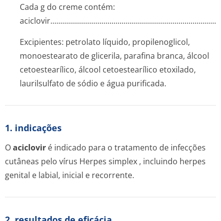
Cada g do creme contém:
aciclovir....­.............­.............­.............­.............­.............­.............­....
Excipientes: petrolato líquido, propilenoglicol,
monoestearato de glicerila, parafina branca, álcool
cetoestearílico, álcool cetoestearílico etoxilado,
laurilsulfato de sódio e água purificada.
1. indicações
O
aciclovir
é indicado para o tratamento de infecções
cutâneas pelo vírus
Herpes simplex
, incluindo herpes
genital e labial, inicial e recorrente.
2. resultados de eficácia