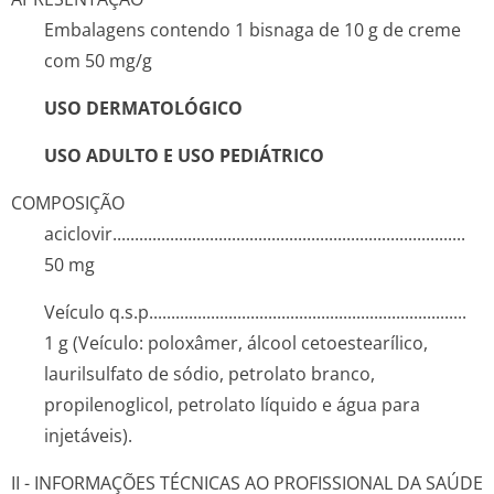
Embalagens contendo 1 bisnaga de 10 g de creme
com 50 mg/g
USO DERMATOLÓGICO
USO ADULTO E USO PEDIÁTRICO
COMPOSIÇÃO
aciclovir....­.............­.............­.............­.............­.............­...........
50 mg
Veículo q.s.p........­.............­.............­.............­.............­............
1 g (Veículo: poloxâmer, álcool cetoestearílico,
laurilsulfato de sódio, petrolato branco,
propilenoglicol, petrolato líquido e água para
injetáveis).
II - INFORMAÇÕES TÉCNICAS AO PROFISSIONAL DA SAÚDE