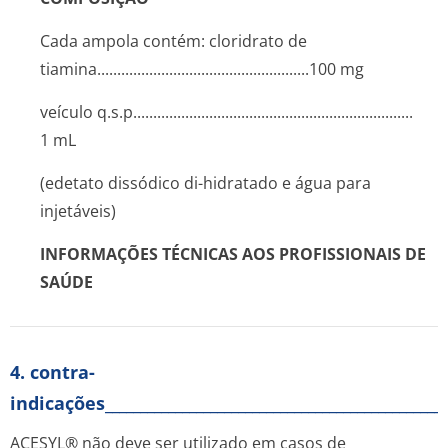
Cada ampola contém: cloridrato de
tiamina......­.............­.............­.............­........100 mg
veículo q.s.p........­.............­.............­.............­.............­..........
1 mL
(edetato dissódico di-hidratado e água para
injetáveis)
INFORMAÇÕES TÉCNICAS AOS PROFISSIONAIS DE
SAÚDE
4. contra-
indicações_________________________________________________
ACESYL® não deve ser utilizado em casos de