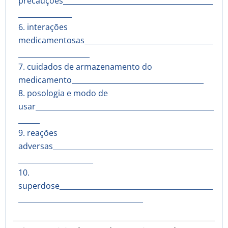
precauções__________________________________________
_______________
6. interações
medicamentosas____________________________________
____________________
7. cuidados de armazenamento do
medicamento_____________________________________
8. posologia e modo de
usar__________________________________________________
______
9. reações
adversas_____________________________________________
_____________________
10.
superdose___________________________________________
___________________________________