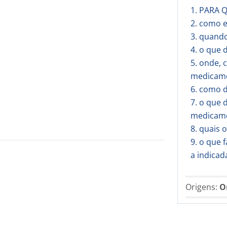
1. PARA 
2. como 
3. quand
4. o que 
5. onde,
medicam
6. como 
7. o que 
medicam
8. quais
9. o que 
a indica
Origens:
O