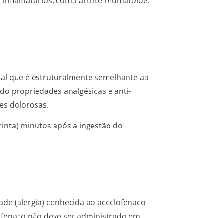
inflamatórios, como artrite reumatoide,
dal que é estruturalmente semelhante ao
ndo propriedades analgésicas e anti-
ões dolorosas.
trinta) minutos após a ingestão do
ade (alergia) conhecida ao aceclofenaco
ofenaco não deve ser administrado em