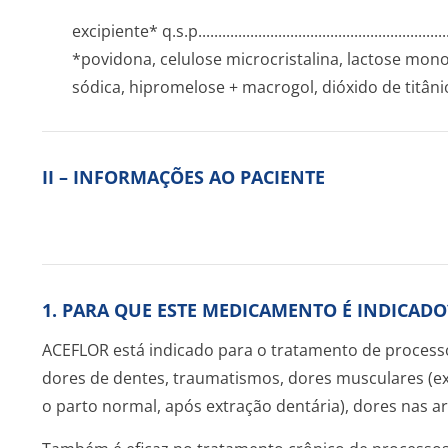
excipiente* q.s.p........­.............­.............­.............­.............­....
*povidona, celulose microcristalina, lactose mon
sódica, hipromelose + macrogol, dióxido de titâni
II – INFORMAÇÕES AO PACIENTE
1. PARA QUE ESTE MEDICAMENTO É INDICADO
ACEFLOR está indicado para o tratamento de processo
dores de dentes, traumatismos, dores musculares (ex:
o parto normal, após extração dentária), dores nas 