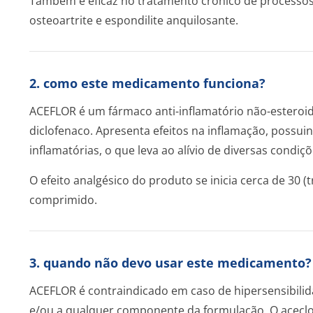
Também é eficaz no tratamento crônico de processos 
osteoartrite e espondilite anquilosante.
2. como este medicamento funciona?
ACEFLOR é um fármaco anti-inflamatório não-esteroi
diclofenaco. Apresenta efeitos na inflamação, possui
inflamatórias, o que leva ao alívio de diversas condiç
O efeito analgésico do produto se inicia cerca de 30 (
comprimido.
3. quando não devo usar este medicamento?
ACEFLOR é contraindicado em caso de hipersensibilid
e/ou a qualquer componente da formulação. O acecl