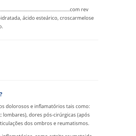
.........­.............­.............­.............­........com rev
oidratada, ácido esteárico, croscarmelose
o.
?
s dolorosos e inflamatórios tais como:
 lombares), dores pós-cirúrgicas (após
articulações dos ombros e reumatismos.