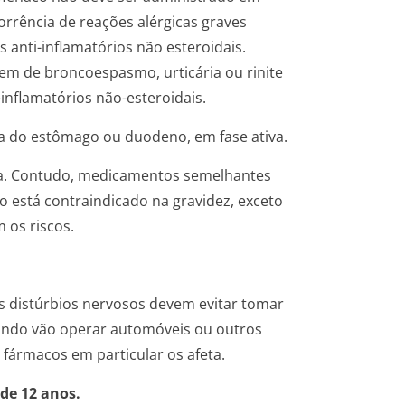
corrência de reações alérgicas graves
anti-inflamatórios não esteroidais.
m de broncoespasmo, urticária ou rinite
-inflamatórios não-esteroidais.
a do estômago ou duodeno, em fase ativa.
da. Contudo, medicamentos semelhantes
o está contraindicado na gravidez, exceto
 os riscos.
s distúrbios nervosos devem evitar tomar
ando vão operar automóveis ou outros
fármacos em particular os afeta.
de 12 anos.