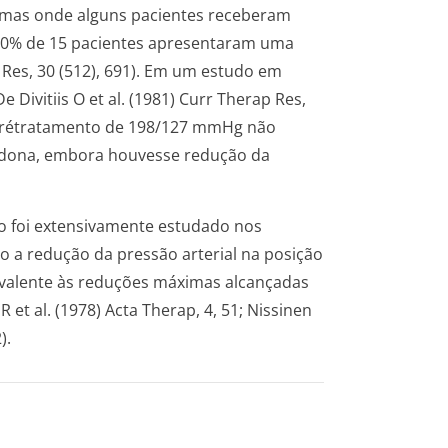
 (mas onde alguns pacientes receberam
 80% de 15 pacientes apresentaram uma
er Res, 30 (512), 691). Em um estudo em
Divitiis O et al. (1981) Curr Therap Res,
al prétratamento de 198/127 mmHg não
alidona, embora houvesse redução da
ão foi extensivamente estudado nos
to a redução da pressão arterial na posição
uivalente às reduções máximas alcançadas
et al. (1978) Acta Therap, 4, 51; Nissinen
).