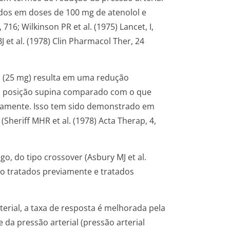
dos em doses de 100 mg de atenolol e
, 716; Wilkinson PR et al. (1975) Lancet, I,
J et al. (1978) Clin Pharmacol Ther, 24
na (25 mg) resulta em uma redução
 na posição supina comparado com o que
damente. Isso tem sido demonstrado em
heriff MHR et al. (1978) Acta Therap, 4,
o, do tipo crossover (Asbury MJ et al.
não tratados previamente e tratados
erial, a taxa de resposta é melhorada pela
 da pressão arterial (pressão arterial