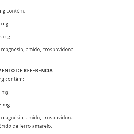
 mg contém:
. 50 mg
 12,5 mg
de magnésio, amido, crospovidona,
MENTO DE REFERÊNCIA
mg contém:
 100 mg
.. 25 mg
de magnésio, amido, crospovidona,
e óxido de ferro amarelo.