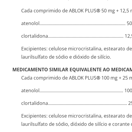
Cada comprimido de ABLOK PLUS
®
50 mg + 12,5
atenolol.....­.............­.............­.............­.............­.............­..
clortalidona.­.............­.............­.............­.............­...........
Excipientes: celulose microcristalina, estearato 
laurilsulfato de sódio e dióxido de silício.
MEDICAMENTO SIMILAR EQUIVALENTE AO MEDICA
Cada comprimido de ABLOK PLUS
®
100 mg + 25 
atenolol.....­.............­.............­.............­.............­..............
clortalidona.­.............­.............­.............­.............­............
Excipientes: celulose microcristalina, estearato 
laurilsulfato de sódio, dióxido de silício e corant