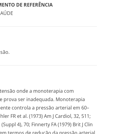
MENTO DE REFERÊNCIA
SAÚDE
nsão.
ertensão onde a monoterapia com
e prova ser inadequada. Monoterapia
nte controla a pressão arterial em 60–
r FR et al. (1973) Am J Cardiol, 32, 511;
uppl 4), 70; Finnerty FA (1979) Brit J Clin
, em termos de redução da pressão arterial