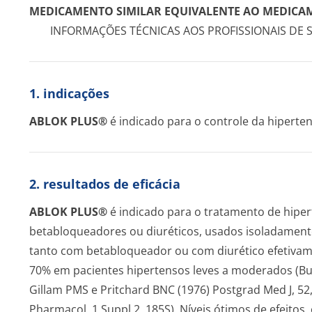
MEDICAMENTO SIMILAR EQUIVALENTE AO MEDICA
INFORMAÇÕES TÉCNICAS AOS PROFISSIONAIS DE 
1. indicações
ABLOK PLUS®
é indicado para o controle da hiperte
2. resultados de eficácia
ABLOK PLUS®
é indicado para o tratamento de hip
betabloqueadores ou diuréticos, usados isoladament
tanto com betabloqueador ou com diurético efetivame
70% em pacientes hipertensos leves a moderados (Buhle
Gillam PMS e Pritchard BNC (1976) Postgrad Med J, 52, (S
Pharmacol, 1 Suppl 2, 185S). Níveis ótimos de efeitos