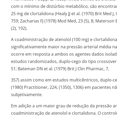
com o mínimo de distúrbio metabólico, são encontra
25 mg de clortalidona (Healy JJ et al. (1970) Brit Med J, I
759; Zacharias FJ (1978) Mod Med, 23 (5), 8; Materson B
(2), 192).
A coadministração de atenolol (100 mg) e clortalido
significativamente maior na pressão arterial média
ocorre em resposta a ambos os agentes dados isola
estudos randomizados, duplo-cego do tipo crossover (S
51; Bateman DN et al. (1979) Brit J Clin Pharmac, 7,
357) assim como em estudos multicêntricos, duplo-ceg
(1980) Practitioner, 224, (1350), 1306) em pacientes 
subjetivamente.
Em adição a um maior grau de redução da pressão art
coadministração de atenolol e clortalidona. O controle