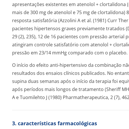
apresentações existentes em atenolol + clortalidona
mais de 300 mg de atenolol e 75 mg de clortalidona)
resposta satisfatória (Azzolini A et al. (1981) Curr Th
pacientes hipertensos graves previamente tratados (De 
29 (2), 235), 12 de 16 pacientes com pressão arteri
atingiram controle satisfatório com atenolol + clort
pressão em 23/14 mmHg comparado com o placebo.
O início do efeito anti-hipertensivo da combinação n
resultados dos ensaios clínicos publicados. No entan
supina duas semanas após o início da terapia foi eq
após períodos mais longos de tratamento (Sheriff MHR 
A e Tuomilehto J (1980) Pharmatherapeutica, 2 (7), 462
3. características farmacológicas