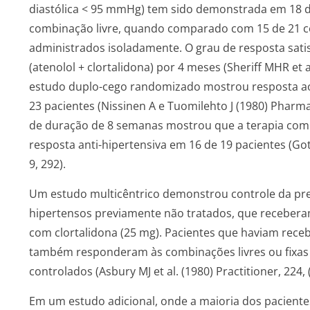
diastólica < 95 mmHg) tem sido demonstrada em 18 d
combinação livre, quando comparado com 15 de 21 co
administrados isoladamente. O grau de resposta sati
(atenolol + clortalidona) por 4 meses (Sheriff MHR et a
estudo duplo-cego randomizado mostrou resposta ao 
23 pacientes (Nissinen A e Tuomilehto J (1980) Pharma
de duração de 8 semanas mostrou que a terapia com 
resposta anti-hipertensiva em 16 de 19 pacientes (Got
9, 292).
Um estudo multicêntrico demonstrou controle da pre
hipertensos previamente não tratados, que receberam
com clortalidona (25 mg). Pacientes que haviam receb
também responderam às combinações livres ou fixas 
controlados (Asbury MJ et al. (1980) Practitioner, 224, 
Em um estudo adicional, onde a maioria dos pacient