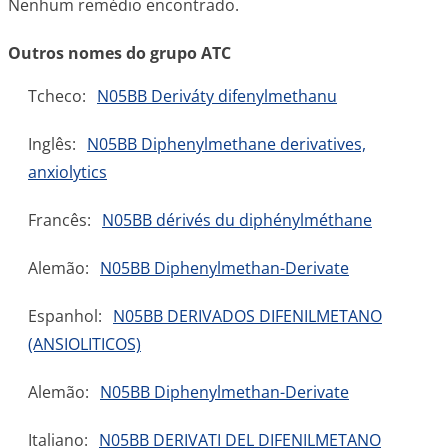
Nenhum remédio encontrado.
Outros nomes do grupo ATC
Tcheco:
N05BB Deriváty difenylmethanu
Inglês:
N05BB Diphenylmethane derivatives,
anxiolytics
Francês:
N05BB dérivés du diphénylméthane
Alemão:
N05BB Diphenylmethan-Derivate
Espanhol:
N05BB DERIVADOS DIFENILMETANO
(ANSIOLITICOS)
Alemão:
N05BB Diphenylmethan-Derivate
Italiano:
N05BB DERIVATI DEL DIFENILMETANO