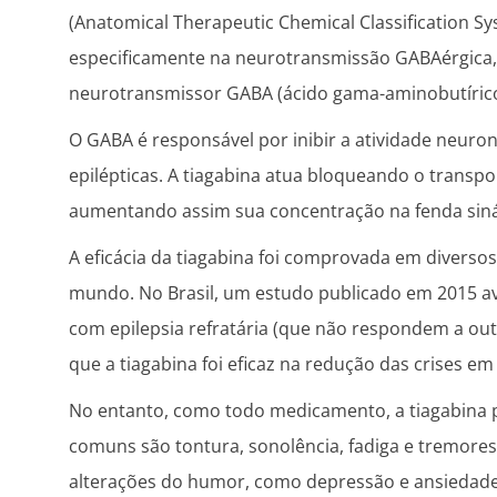
(Anatomical Therapeutic Chemical Classification Sys
especificamente na neurotransmissão GABAérgica
neurotransmissor GABA (ácido gama-aminobutírico
O GABA é responsável por inibir a atividade neurona
epilépticas. A tiagabina atua bloqueando o transp
aumentando assim sua concentração na fenda siná
A eficácia da tiagabina foi comprovada em diversos
mundo. No Brasil, um estudo publicado em 2015 ava
com epilepsia refratária (que não respondem a ou
que a tiagabina foi eficaz na redução das crises e
No entanto, como todo medicamento, a tiagabina po
comuns são tontura, sonolência, fadiga e tremore
alterações do humor, como depressão e ansiedade