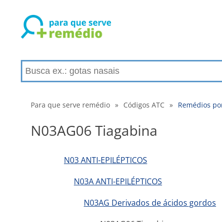
Para que serve remédio
»
Códigos ATC
»
Remédios po
N03AG06 Tiagabina
N03 ANTI-EPILÉPTICOS
N03A ANTI-EPILÉPTICOS
N03AG Derivados de ácidos gordos